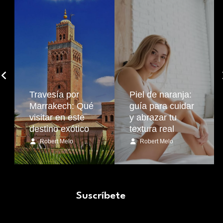
Travesía por
Piel de naranja:
Marrakech: Qué
guía para cuidar
visitar en este
y abrazar tu
destino exótico
textura real
Robert Melo
Robert Melo
Suscríbete