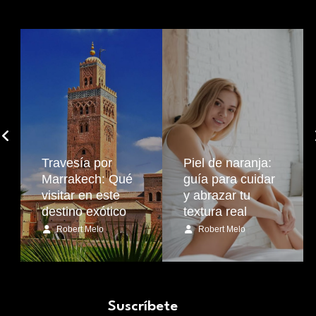
Travesía por
Piel de naranja:
Marrakech: Qué
guía para cuidar
visitar en este
y abrazar tu
destino exótico
textura real
Robert Melo
Robert Melo
Suscríbete