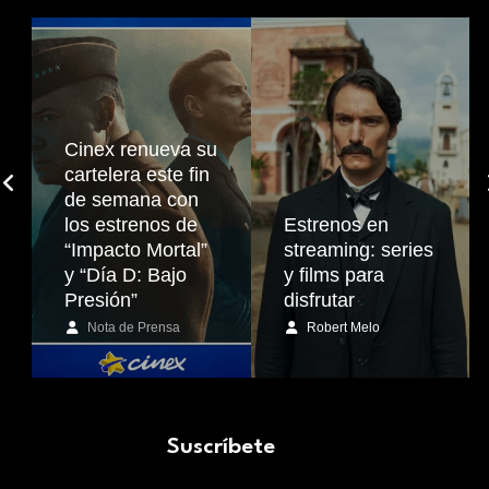
Cinex renueva su
cartelera este fin
de semana con
los estrenos de
Estrenos en
“Impacto Mortal”
streaming: series
y “Día D: Bajo
y films para
Presión”
disfrutar
Nota de Prensa
Robert Melo
Suscríbete