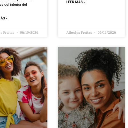
LEER MÁS »
s del interior del
ÁS »
ys Freitas
06/19/2026
Alberlys Freitas
06/12/2026