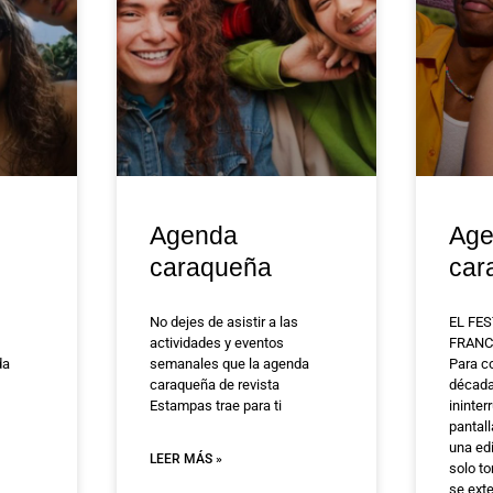
Agenda
Age
caraqueña
car
No dejes de asistir a las
EL FES
actividades y eventos
FRANC
da
semanales que la agenda
Para c
caraqueña de revista
década
Estampas trae para ti
ininter
pantall
una ed
LEER MÁS »
solo t
se ext