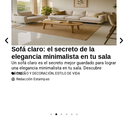
Sofá claro: el secreto de la
Exq
elegancia minimalista en tu sala
Prepa
sabor
Un sofá claro es el secreto mejor guardado para lograr
perfe
GA
a
una elegancia minimalista en tu sala. Descubre
Re
cómo...
DISEÑO Y DECORACIÓN
,
ESTILO DE VIDA
Redacción Estampas