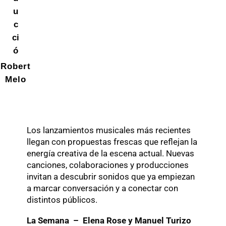
u
c
ci
ó
Robert
Melo
Los lanzamientos musicales más recientes
llegan con propuestas frescas que reflejan la
energía creativa de la escena actual. Nuevas
canciones, colaboraciones y producciones
invitan a descubrir sonidos que ya empiezan
a marcar conversación y a conectar con
distintos públicos.
La Semana – Elena Rose y Manuel Turizo