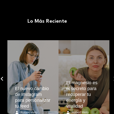
Lo Más Reciente
El magnesio es
El nuevo cambio
el secreto para
de Instagram
recuperar tu
para personalizar
energía y
tu feed
vitalidad
Robert Melo
Robert Melo