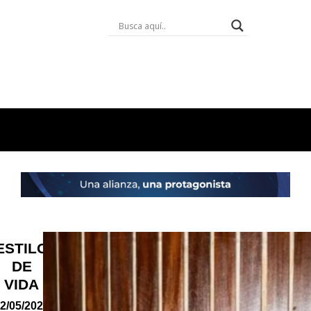
ESTILO
DE
VIDA
2/05/2026