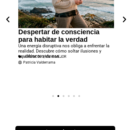
Despertar de consciencia
Cuan
eventos
para habitar la verdad
entre
revista
Una energía disruptiva nos obliga a enfrentar la
El apego
realidad. Descubre cómo soltar ilusiones y
familiar
equilibrar tu vida con...
económic
HORÓSCOPO
,
VIVIR MEJOR
PAREJ
Patricia Valderrama
Atene