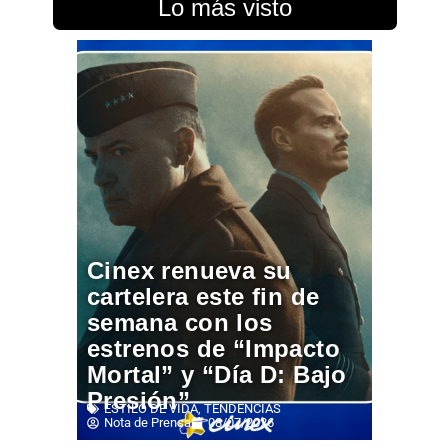
Lo más visto
Cinex renueva su
cartelera este fin de
semana con los
estrenos de “Impacto
Mortal” y “Día D: Bajo
Presión”
ESTILO DE VIDA
,
TENDENCIAS
Nota de Prensa
08/07/2026