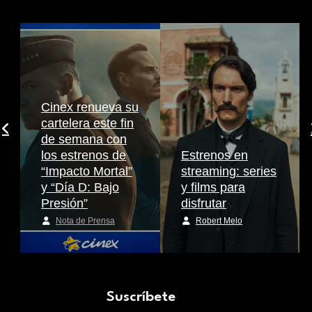
Cinex renueva su
cartelera este fin
de semana con
los estrenos de
Estrenos en
“Impacto Mortal”
streaming: series
y “Día D: Bajo
y films para
Presión”
disfrutar
Nota de Prensa
Robert Melo
Suscríbete