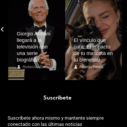
Giorgio Armani
llegará a la
El vínculo que
televisión con
cura: El impacto
una serie
de tu mascota en
biográfica
tu bienestar
Redacción Estampas
Alberlys Freitas
Suscríbete
Suscríbete ahora mismo y mantente siempre
conectado con las últimas noticias