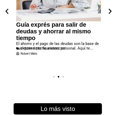
tagram
Guía exprés para salir de
Empr
d
deudas y ahorrar al mismo
dine
zado esta
tiempo
En un m
ganizar el
que cui
El ahorro y el pago de las deudas son la base de
valor rea
EMPR
cualquier éxito financiero personal. Aquí te...
ENTORNO DIGITAL & NEGOCIOS
Robert
Robert Melo
Lo más visto