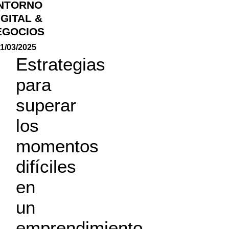
NTORNO
IGITAL &
EGOCIOS
1/03/2025
Estrategias
para
superar
los
momentos
difíciles
en
un
emprendimiento