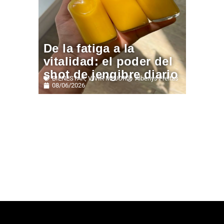
De la fatiga a la
vitalidad: el poder del
shot de jengibre diario
BIENESTAR
,
VIVIR MEJOR
Alberlys Freitas
08/06/2026