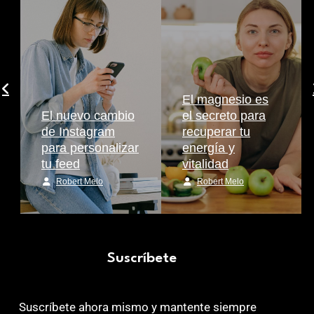
El magnesio es
El nuevo cambio
el secreto para
de Instagram
recuperar tu
para personalizar
energía y
tu feed
vitalidad
Robert Melo
Robert Melo
Suscríbete
Suscríbete ahora mismo y mantente siempre