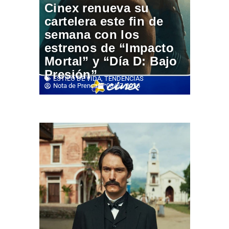
Cinex renueva su
cartelera este fin de
semana con los
estrenos de “Impacto
Mortal” y “Día D: Bajo
Presión”
ESTILO DE VIDA
,
TENDENCIAS
Nota de Prensa
08/07/2026