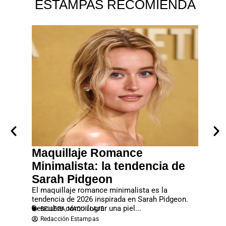
ESTAMPAS RECOMIENDA
creto
Maquillaje Romance
Manic
ambia
Minimalista: la tendencia de
dise
Sarah Pidgeon
este
as?
El maquillaje romance minimalista es la
¿Estás 
piel en
tendencia de 2026 inspirada en Sarah Pidgeon.
contemp
Descubre cómo lograr una piel...
manicura
BELLEZA
,
MAQUILLAJE
BELLE
Redacción Estampas
Redac