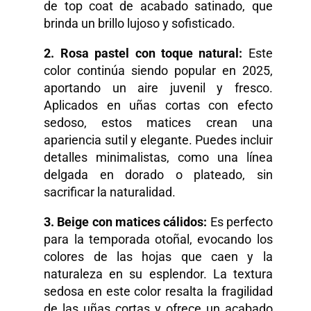
de top coat de acabado satinado, que
brinda un brillo lujoso y sofisticado.
2. Rosa
p
astel con
t
oque
n
atural:
Este
color continúa siendo popular en 2025,
aportando un aire juvenil y fresco.
Aplicados en uñas cortas con efecto
sedoso, estos matices crean una
apariencia sutil y elegante. Puedes incluir
detalles minimalistas, como una línea
delgada en dorado o plateado, sin
sacrificar la naturalidad.
3. Beige con
m
atices
c
álidos:
Es perfecto
para la temporada otoñal, evocando los
colores de las hojas que caen y la
naturaleza en su esplendor. La textura
sedosa en este color resalta la fragilidad
de las uñas cortas y ofrece un acabado