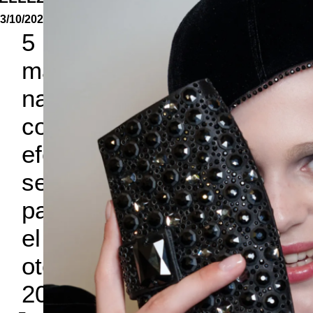
3/10/2025
5
manicuras
naturales
con
efecto
seda
para
el
otoño
2025