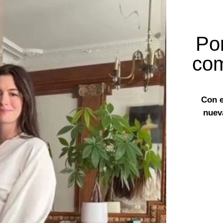
Po
com
Con e
nuev