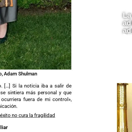
La
ad
ad
B
04
so, Adam Shulman
…] Si la noticia iba a salir de
 se sintiera más personal y que
ocurriera fuera de mi control»,
icación.
éxito no cura la fragilidad
liar