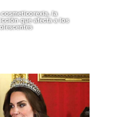
 cosmeticorexia, la
icción que afecta a los
olescentes
ELLEZA
,
TRATAMIENTOS
Redacción Estampas
/22/2025