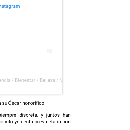
Instagram
cia / Bienestar / Belleza / Moda / Estilo de vida (@revist
n su Óscar honorífico
iempre discreta, y juntos han
 construyen esta nueva etapa con