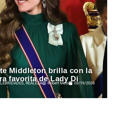
te Middleton brilla con la
ara favorita de Lady Di
ELEBRIDADES
,
REALEZA
Robert Melo
03/19/2026