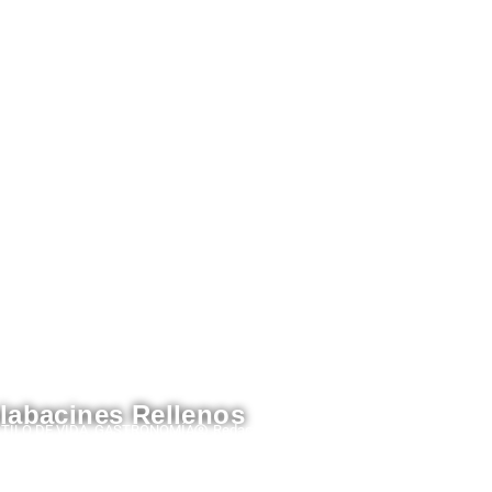
labacines Rellenos
TILO DE VIDA
,
GASTRONOMÍA
Redacción Estampas
/20/2025