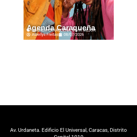
Agenda Caraqueña
AGENDA CARAQUEÑA
,
VIVIR MEJOR
Alberlys Freitas
08/07/2026
Av. Urdaneta. Edificio El Universal, Caracas, Distrito