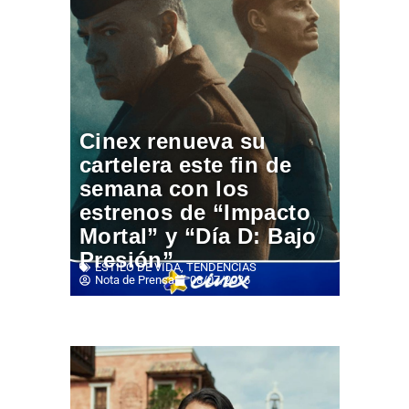
Cinex renueva su
cartelera este fin de
semana con los
estrenos de “Impacto
Mortal” y “Día D: Bajo
Presión”
ESTILO DE VIDA
,
TENDENCIAS
Nota de Prensa
08/07/2026