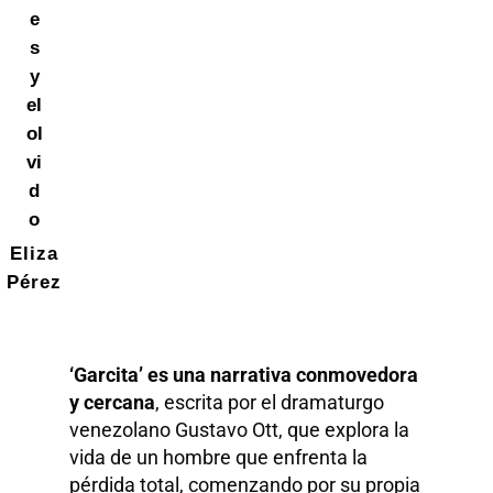
e
s
y
el
ol
vi
d
o
Eliza
Pérez
‘Garcita’ es una narrativa conmovedora
y cercana
, escrita por el dramaturgo
venezolano Gustavo Ott, que explora la
vida de un hombre que enfrenta la
pérdida total, comenzando por su propia