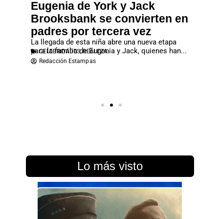
a un
Eugenia de York y Jack
Leon
enco
Brooksbank se convierten en
Mari
ltimas
padres por tercera vez
La cita 
al para
y Letizia
CELEB
La llegada de esta niña abre una nueva etapa
Redac
para la familia de Eugenia y Jack, quienes han...
CELEBRIDADES
,
REALEZA
Redacción Estampas
Lo más visto