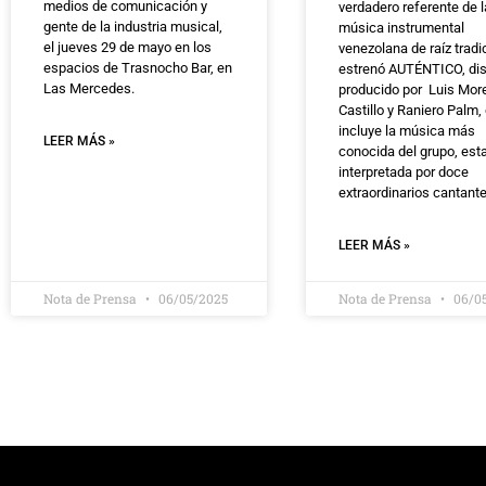
medios de comunicación y
verdadero referente de l
gente de la industria musical,
música instrumental
el jueves 29 de mayo en los
venezolana de raíz tradi
espacios de Trasnocho Bar, en
estrenó AUTÉNTICO, di
Las Mercedes.
producido por Luis Mor
Castillo y Raniero Palm,
incluye la música más
LEER MÁS »
conocida del grupo, est
interpretada por doce
extraordinarios cantante
LEER MÁS »
Nota de Prensa
06/05/2025
Nota de Prensa
06/0