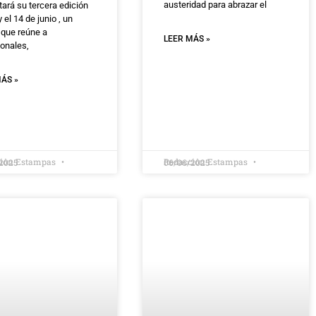
austeridad para abrazar el
ará su tercera edición
y el 14 de junio , un
 que reúne a
LEER MÁS »
ionales,
ÁS »
ción Estampas
Redacción Estampas
2025
06/06/2025