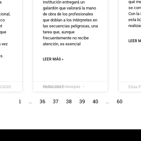
qué me
a
institución entregará un
se conv
galardón que valorará la mano
Con la 
cional,
de obra de los profesionales
esta b
sco
que doblan a los intérpretes en
realiza
et
las secuencias peligrosas, una
 que
tarea que, aunque
frecuentemente no recibe
LEER M
a vez
atención, es esencial
s.
LEER MÁS »
Redacción Estampas
5/2025
06/02/2025
Eliza 
1
…
36
37
38
39
40
…
60