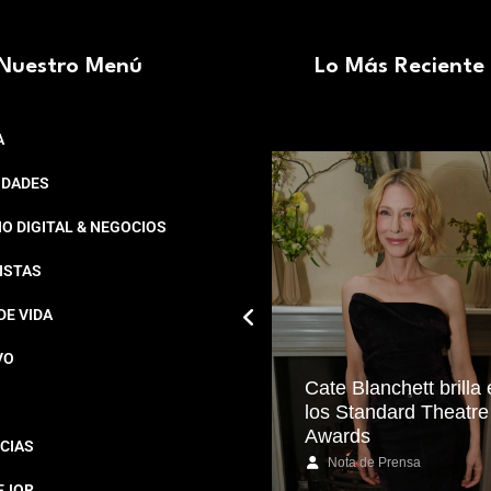
Nuestro Menú
Lo Más Reciente
A
IDADES
O DIGITAL & NEGOCIOS
ISTAS
DE VIDA
VO
Cate Blanchett brilla
Protege tu microbiota:
los Standard Theatre
eje maestro de la salud
Awards
CIAS
Redacción Estampas
Nota de Prensa
EJOR