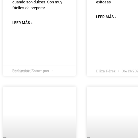
cuando son dulces. Son muy
exitosas
fáciles de preparar
LEER MÁS »
LEER MÁS »
Redacción Estampas
06/13/2025
Eliza Pérez
06/13/20