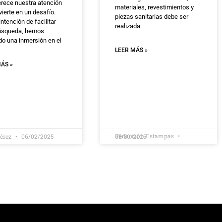
rece nuestra atención
materiales, revestimientos y
ierte en un desafío.
piezas sanitarias debe ser
intención de facilitar
realizada
úsqueda, hemos
do una inmersión en el
LEER MÁS »
ÁS »
Redacción Estampas
Pérez
06/02/2025
05/30/2025