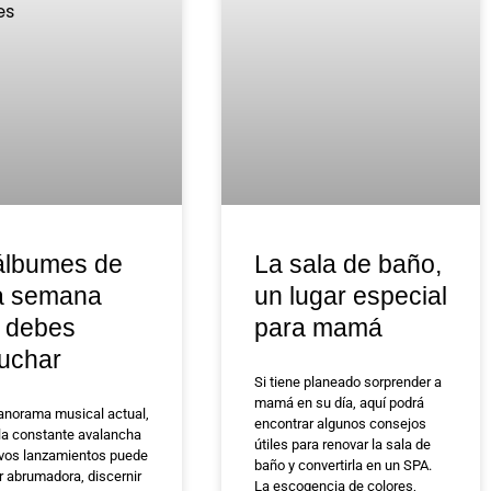
álbumes de
La sala de baño,
a semana
un lugar especial
 debes
para mamá
uchar
Si tiene planeado sorprender a
mamá en su día, aquí podrá
panorama musical actual,
encontrar algunos consejos
la constante avalancha
útiles para renovar la sala de
vos lanzamientos puede
baño y convertirla en un SPA.
r abrumadora, discernir
La escogencia de colores,