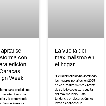
apital se
La vuelta del
nsforma con
maximalismo en
3era edición
el hogar
 Caracas
Si el minimalismo ha dominado
ign Week
los hogares por años, en 2025
se ve el resurgimiento vibrante
de su lado opuesto: la vuelta
l lema «Una ciudad que
del maximalismo . Esta
l ritmo del diseño, la
tendencia en decoración nos
ión y la creatividad»,
invita a abandonar la
s Design Week se