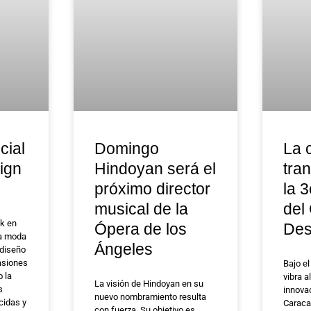
cial
Domingo
La c
ign
Hindoyan será el
tra
próximo director
la 
musical de la
del
k en
Ópera de los
Des
la moda
Ángeles
 diseño
asiones
Bajo e
 la
vibra a
La visión de Hindoyan en su
s
innovac
nuevo nombramiento resulta
cidas y
Caraca
con fuerza. Su objetivo es