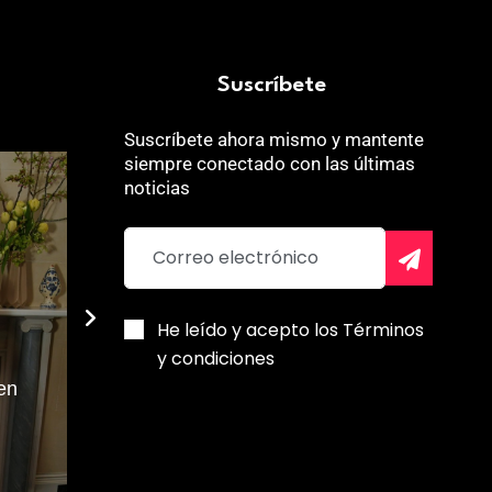
Suscríbete
Suscríbete ahora mismo y mantente
siempre conectado con las últimas
noticias
He leído y acepto los Términos
y condiciones
 en
Palmeros d
Destinos llenos de fe en
Más de 250 
Venezuela
inquebranta
Robert Melo
Robert Melo