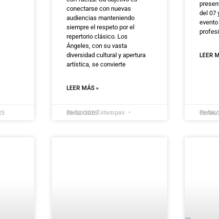
present
conectarse con nuevas
del 07 
audiencias manteniendo
evento
siempre el respeto por el
profes
repertorio clásico. Los
Ángeles, con su vasta
diversidad cultural y apertura
LEER M
artística, se convierte
LEER MÁS »
Redacción Estampas
Redac
25
06/12/2025
06/06/