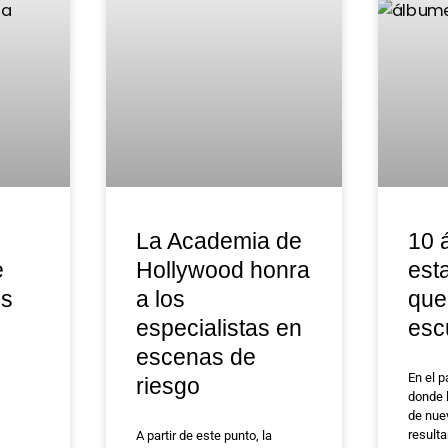
La Academia de
10 
e
Hollywood honra
est
es
a los
que
especialistas en
esc
escenas de
En el 
riesgo
donde 
de nue
resulta
A partir de este punto, la