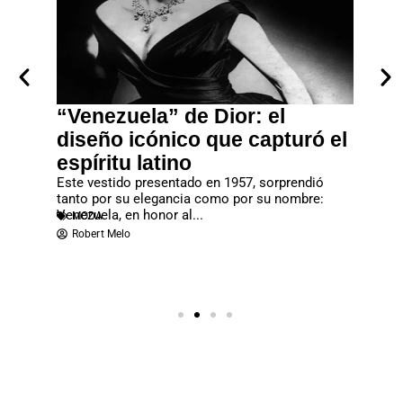
“Venezuela” de Dior: el
John 
vo
diseño icónico que capturó el
gran
espíritu latino
Gala
ilidad
Este vestido presentado en 1957, sorprendió
La Met G
 maximizar
tanto por su elegancia como por su nombre:
una de l
MODA
Venezuela, en honor al...
MODA
Redac
Robert Melo