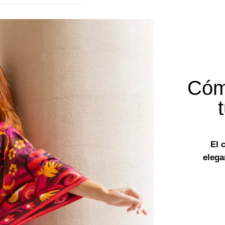
Cóm
El 
elega