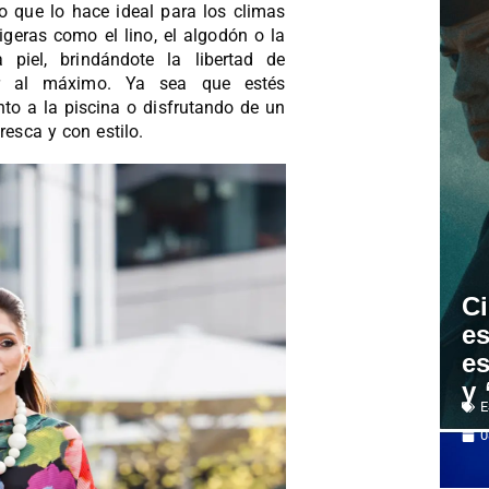
 lo que lo hace ideal para los climas
geras como el lino, el algodón o la
 piel, brindándote la libertad de
ar al máximo. Ya sea que estés
nto a la piscina o disfrutando de un
resca y con estilo.
Ci
es
es
y 
E
0