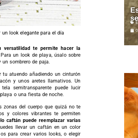
Es
se
E
0
 un look elegante para el día
u versatilidad te permite hacer la
 Para un look de playa, úsalo sobre
y un sombrero de paja.
r tu atuendo añadiendo un cinturón
tacón y unos aretes llamativos. Un
ela semitransparente puede lucir
playa o una fiesta de noche.
s zonas del cuerpo que quizá no te
s y colores vibrantes te permiten
lo caftán puede reemplazar varias
Puedes llevar un caftán en un color
os para crear varios looks, o elegir