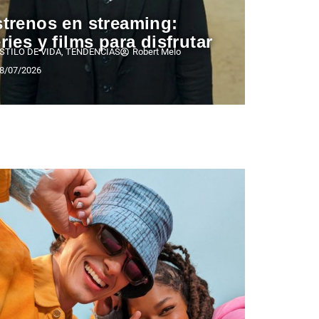
trenos en streaming:
ries y films para disfrutar
STILO DE VIDA
,
TENDENCIAS
Robert Melo
8/07/2026