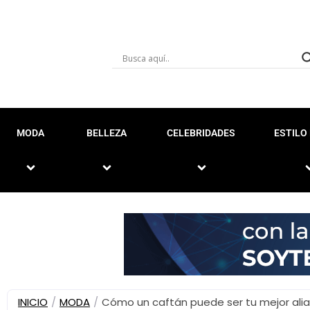
MODA
BELLEZA
CELEBRIDADES
ESTILO 
INICIO
/
MODA
/
Cómo un caftán puede ser tu mejor al