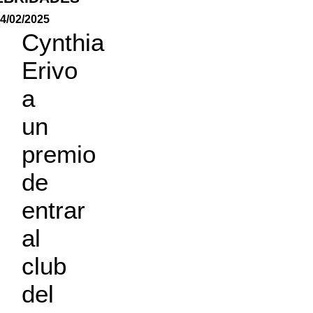
4/02/2025
Cynthia
Erivo
a
un
premio
de
entrar
al
club
del