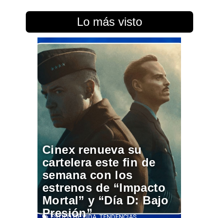
Lo más visto
Cinex renueva su
cartelera este fin de
semana con los
estrenos de “Impacto
Mortal” y “Día D: Bajo
Presión”
ESTILO DE VIDA
,
TENDENCIAS