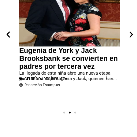
a un
Eugenia de York y Jack
Leon
enco
Brooksbank se convierten en
Mari
ltimas
padres por tercera vez
La cita 
al para
y Letizia
CELEB
La llegada de esta niña abre una nueva etapa
Redac
para la familia de Eugenia y Jack, quienes han...
CELEBRIDADES
,
REALEZA
Redacción Estampas