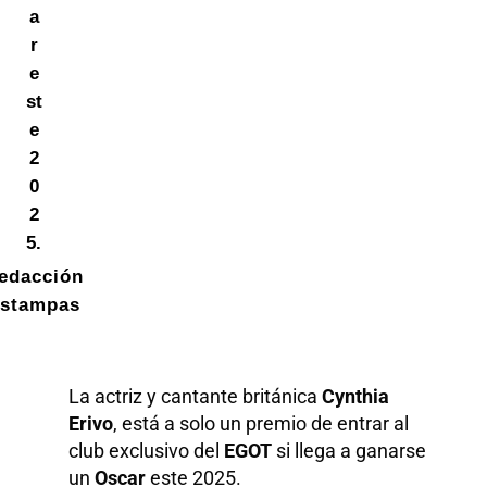
a
r
e
st
e
2
0
2
5.
edacción
stampas
La actriz y cantante británica
Cynthia
Erivo
, está a solo un premio de entrar al
club exclusivo del
EGOT
si llega a ganarse
un
Oscar
este 2025.