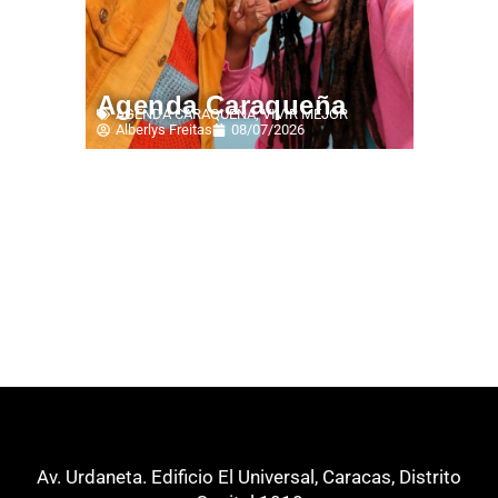
Agenda Caraqueña
AGENDA CARAQUEÑA
,
VIVIR MEJOR
Alberlys Freitas
08/07/2026
Av. Urdaneta. Edificio El Universal, Caracas, Distrito