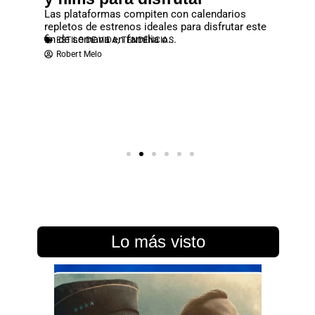
rtal”
Las plataformas compiten con calendarios
No deje
repletos de estrenos ideales para disfrutar este
que se c
fin de semana en familia o...
reproduc
ESTILO DE VIDA
,
TENDENCIAS
ESTILO
ias y
Robert Melo
Robert
n cargada
Lo más visto