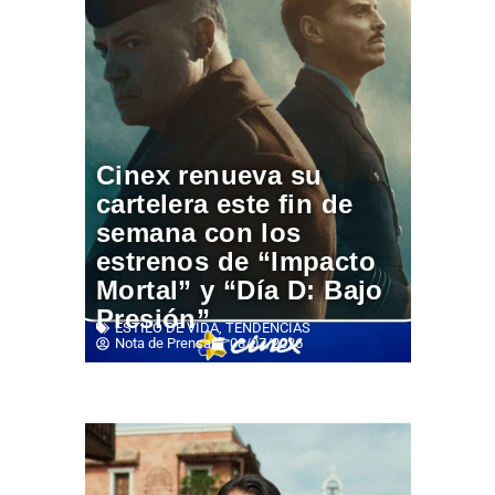
Cinex renueva su
cartelera este fin de
semana con los
estrenos de “Impacto
Mortal” y “Día D: Bajo
Presión”
ESTILO DE VIDA
,
TENDENCIAS
Nota de Prensa
08/07/2026