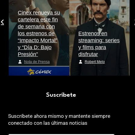
Cinex renueva su
cartelera este fin
de semana con
los estrenos de
Estrenos en
“Impacto Mortal”
streaming: series
y “Día D: Bajo
y films para
Presión”
disfrutar
Nota de Prensa
Robert Melo
Suscríbete
Suscríbete ahora mismo y mantente siempre
conectado con las últimas noticias