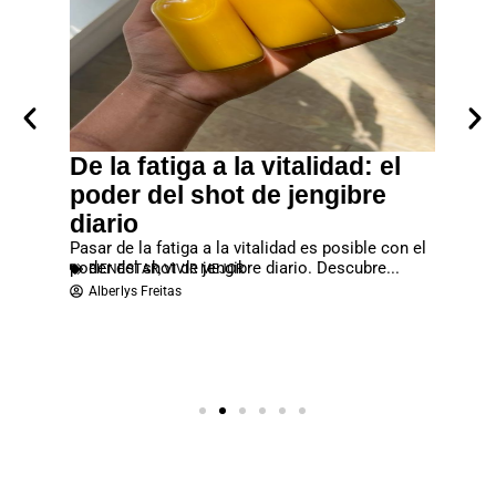
to
De la fatiga a la vitalidad: el
Piel 
a y
poder del shot de jengibre
cuida
diario
real
estra
Pasar de la fatiga a la vitalidad es posible con el
Las zon
poder del shot de jengibre diario. Descubre...
de naran
BIENESTAR
,
VIVIR MEJOR
abdomen
BIENE
Alberlys Freitas
Robert