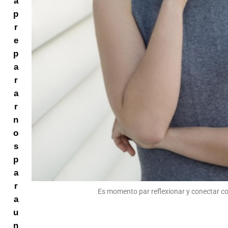
a
p
r
e
p
a
r
a
r
n
o
s
p
a
r
Es momento par reflexionar y conectar co
a
u
n