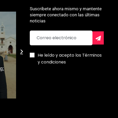
Suscríbete ahora mismo y mantente
siempre conectado con las últimas
noticias
He leído y acepto los Términos
y condiciones
g:
Despertar d
consciencia
Agenda Caraqueña
la verdad
Alberlys Freitas
Patricia Vald