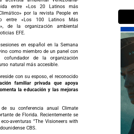
luida entre «Los 20 Latinos más
imático» por la revista People en
ño entre «Los 100 Latinos Más
», de la organización ambiental
ticias EFE.
ir sesiones en español en la Semana
rvino como miembro de un panel con
, cofundador de la organización
urso natural más accesible.
reside con su esposo, el reconocido
ación familiar privada que apoya
fomenta la educación y las mejoras
 de su conferencia anual Climate
rtante de Florida. Recientemente se
e eco-aventuras “The Visioneers with
tadounidense CBS.