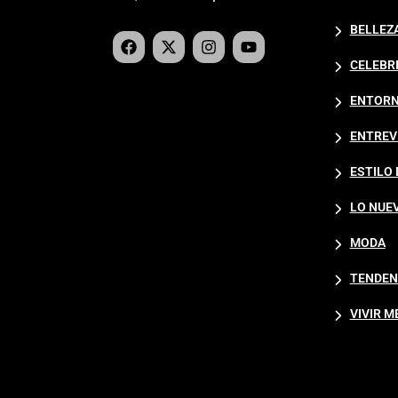
BELLEZ
CELEBR
ENTORN
ENTREV
ESTILO 
LO NUE
De la fatiga a la vitalidad:
MODA
el poder del shot de
jengibre diario
TENDEN
Alberlys Freitas
VIVIR M