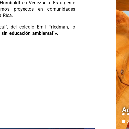
r Humboldt en Venezuela. Es urgente
mos proyectos en comunidades
a Rica.
al”, del colegio Emil Friedman, lo
 sin educación ambiental´».
A
A
0