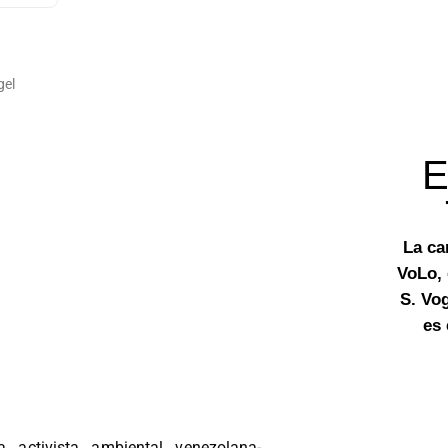
gel
E
La ca
VoLo,
S. Vo
es
 activista ambiental venezolana-