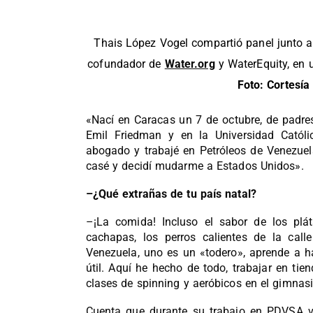
Thais López Vogel compartió panel junto 
cofundador de
Water.org
y WaterEquity, en 
Foto: Cortesía
«Nací en Caracas un 7 de octubre, de padres
Emil Friedman y en la Universidad Catól
abogado y trabajé en Petróleos de Venezuel
casé y decidí mudarme a Estados Unidos».
–¿Qué extrañas de tu país natal?
–¡La comida! Incluso el sabor de los plát
cachapas, los perros calientes de la call
Venezuela, uno es un «todero», aprende a 
útil. Aquí he hecho de todo, trabajar en t
clases de spinning y aeróbicos en el gimnasi
Cuenta que durante su trabajo en PDVSA vi