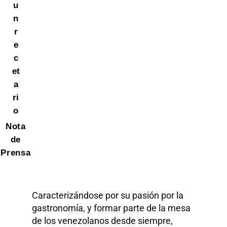
u
n
r
e
c
et
a
ri
o
Nota
de
Prensa
Caracterizándose por su pasión por la
gastronomía, y formar parte de la mesa
de los venezolanos desde siempre,