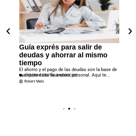
tagram
Guía exprés para salir de
Empr
d
deudas y ahorrar al mismo
dine
zado esta
tiempo
En un m
ganizar el
que cui
El ahorro y el pago de las deudas son la base de
valor rea
EMPR
cualquier éxito financiero personal. Aquí te...
ENTORNO DIGITAL & NEGOCIOS
Robert
Robert Melo