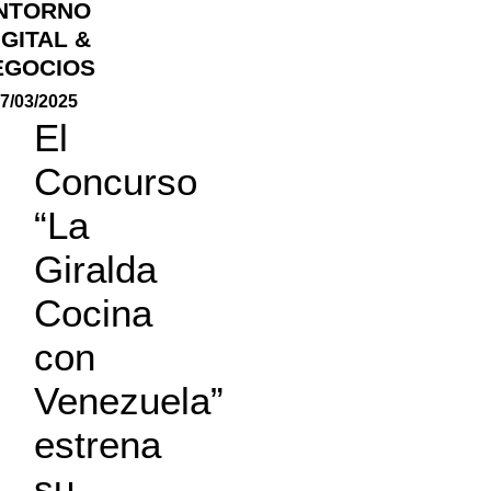
NTORNO
IGITAL &
EGOCIOS
7/03/2025
El
Concurso
“La
Giralda
Cocina
con
Venezuela”
estrena
su