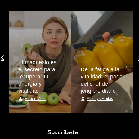
El magnesio es
el secreto para
De la fatiga a la
recuperar tu
vitalidad: el poder
energía y
del shot de
vitalidad
jengibre diario
Robert Melo
Alberlys Freitas
Suscríbete