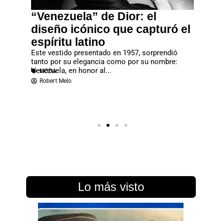
“Venezuela” de Dior: el
John 
vo
diseño icónico que capturó el
gran
espíritu latino
Gala
ilidad
Este vestido presentado en 1957, sorprendió
La Met G
 maximizar
tanto por su elegancia como por su nombre:
una de l
MODA
Venezuela, en honor al...
MODA
Redac
Robert Melo
Lo más visto