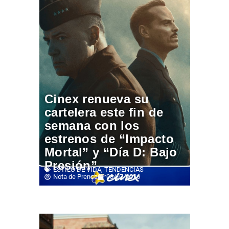
Cinex renueva su
cartelera este fin de
semana con los
estrenos de “Impacto
Mortal” y “Día D: Bajo
Presión”
ESTILO DE VIDA
,
TENDENCIAS
Nota de Prensa
08/07/2026