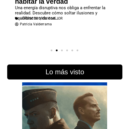
tos
habitar la verdad
entr
sta
Una energía disruptiva nos obliga a enfrentar la
El apeg
realidad. Descubre cómo soltar ilusiones y
familia
equilibrar tu vida con...
económi
HORÓSCOPO
,
VIVIR MEJOR
PARE
Patricia Valderrama
Atene
Lo más visto