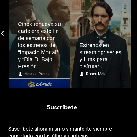
Cinex renueva su
cartelera este fin
de semana con
los estrenos de
Estrenos en
“Impacto Mortal”
streaming: series
y “Día D: Bajo
y films para
Presión”
disfrutar
Nota de Prensa
Robert Melo
Suscríbete
Suscríbete ahora mismo y mantente siempre
conectado con las últimas noticias