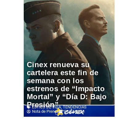
Cinex renueva su
cartelera este fin de
semana con los
estrenos de “Impacto
Mortal” y “Día D: Bajo
Presión”
ESTILO DE VIDA
,
TENDENCIAS
Nota de Prensa
08/07/2026