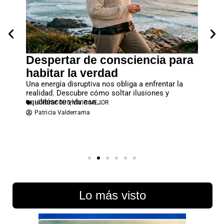
Despertar de consciencia para
Cuan
tos
habitar la verdad
entr
sta
Una energía disruptiva nos obliga a enfrentar la
El apeg
realidad. Descubre cómo soltar ilusiones y
familia
equilibrar tu vida con...
económi
HORÓSCOPO
,
VIVIR MEJOR
PARE
Patricia Valderrama
Atene
Lo más visto