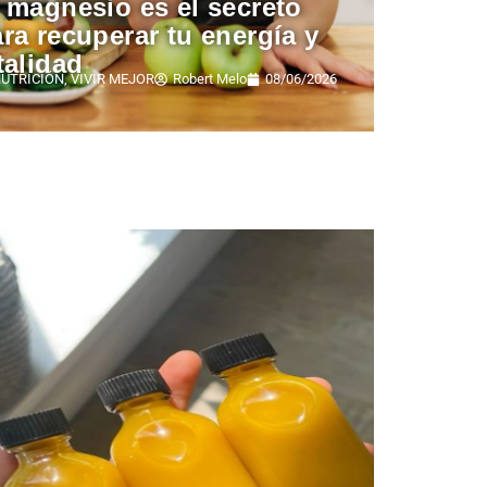
 magnesio es el secreto
ra recuperar tu energía y
talidad
UTRICIÓN
,
VIVIR MEJOR
Robert Melo
08/06/2026