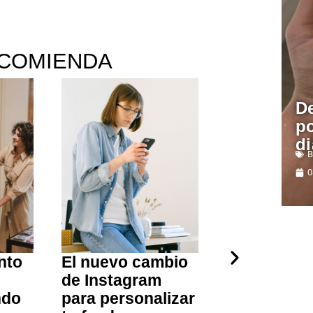
COMIENDA
De
po
di
B
0
nto
El nuevo cambio
Guía expré
de Instagram
salir de de
ndo
para personalizar
ahorrar al