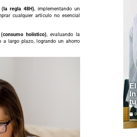
 (la regla 48H)
, implementando un
prar cualquier artículo no esencial
(consumo holístico)
, evaluando la
o a largo plazo, logrando un ahorro
E
In
tu
E
0