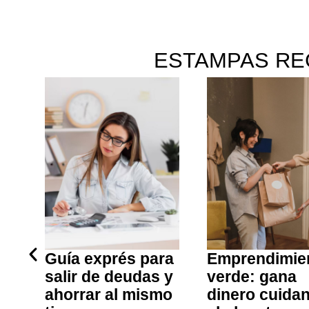
ESTAMPAS RE
o
Guía exprés para
Emprendimie
salir de deudas y
verde: gana
ar
ahorrar al mismo
dinero cuida