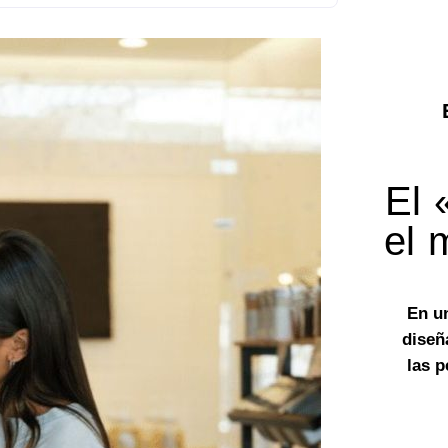
El 
el 
En u
diseñ
las 