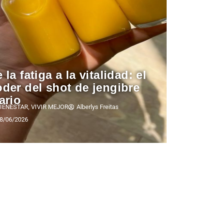
 la fatiga a la vitalidad: el
der del shot de jengibre
ario
IENESTAR
,
VIVIR MEJOR
Alberlys Freitas
8/06/2026
s para
Emprendimiento
udas y
verde: gana
 mismo
dinero cuidando