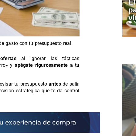
El
pa
vi
N
de gasto con tu presupuesto real
ofertas
al ignorar las tácticas
rro» y
apégate rigurosamente a tu
revisar tu presupuesto
antes
de salir,
isión estratégica que te da control