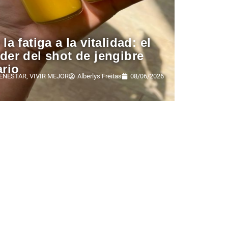
 la fatiga a la vitalidad: el
der del shot de jengibre
ario
IENESTAR
,
VIVIR MEJOR
Alberlys Freitas
08/06/2026