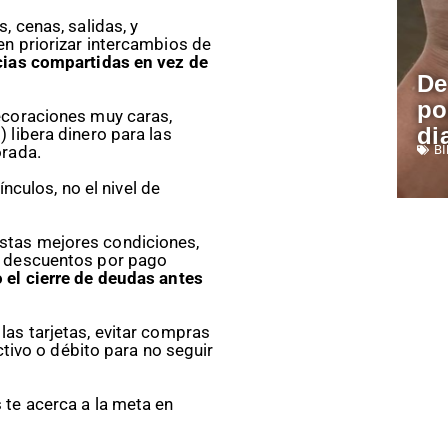
, cenas, salidas, y
en priorizar intercambios de
cias compartidas en vez de
De
po
ecoraciones muy caras,
di
 libera dinero para las
orada.
B
ínculos, no el nivel de
stas mejores condiciones,
o descuentos por pago
 el cierre de deudas antes
as tarjetas, evitar compras
ectivo o débito para no seguir
 te acerca a la meta en