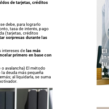
ldos de tarjetas, créditos
 se debe, para lograrlo
nto, tasa de interés, pago
a (tarjetas, créditos
tar sorpresas durante las
El
s intereses de
las más
ncelar primero en base con
In
tu
E
e o avalancha) El método
ro la deuda más pequeña
08
más; al liquidarla, se suma
motivador.