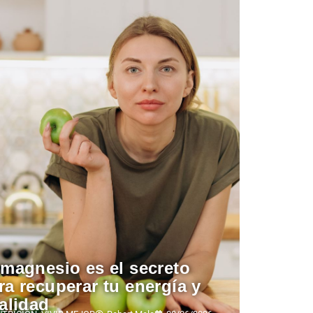
 magnesio es el secreto
ra recuperar tu energía y
talidad