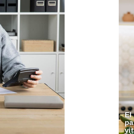
El
pa
vi