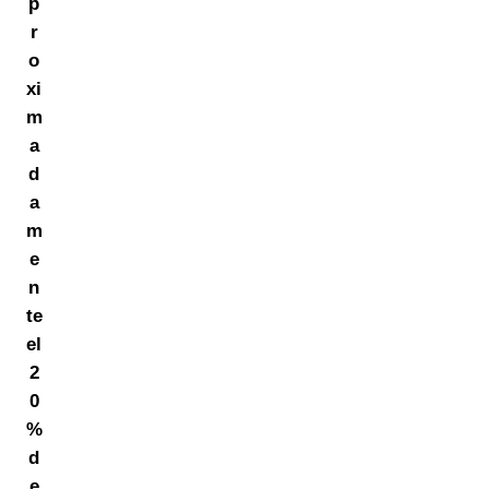
p
r
o
xi
m
a
d
a
m
e
n
te
el
2
0
%
d
e