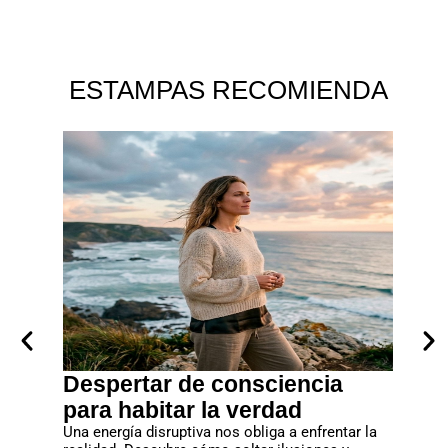
ESTAMPAS RECOMIENDA
Despertar de consciencia
Cuan
eventos
para habitar la verdad
entre
revista
Una energía disruptiva nos obliga a enfrentar la
El apego