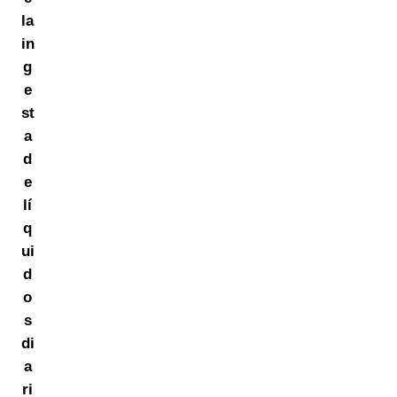
la
in
g
e
st
a
d
e
lí
q
ui
d
o
s
di
a
ri