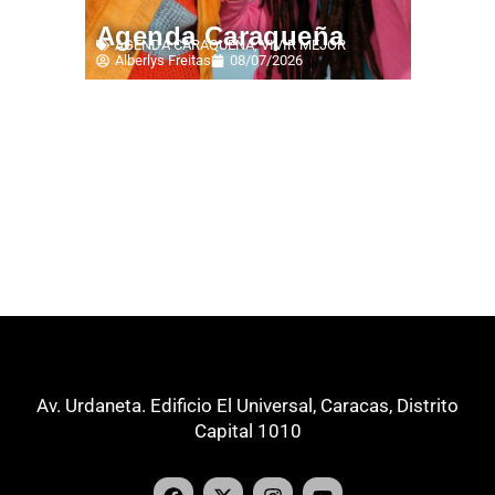
Agenda Caraqueña
AGENDA CARAQUEÑA
,
VIVIR MEJOR
Alberlys Freitas
08/07/2026
Av. Urdaneta. Edificio El Universal, Caracas, Distrito
Capital 1010