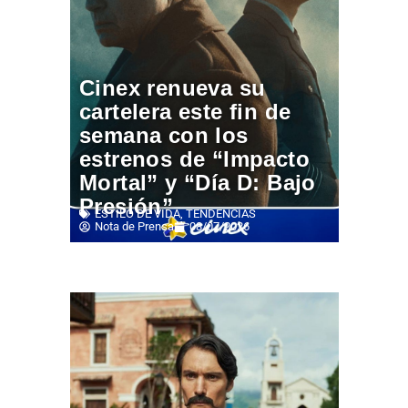
Cinex renueva su
cartelera este fin de
semana con los
estrenos de “Impacto
Mortal” y “Día D: Bajo
Presión”
ESTILO DE VIDA
,
TENDENCIAS
Nota de Prensa
08/07/2026