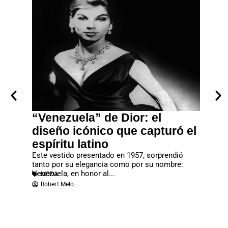
“Venezuela” de Dior: el
John 
vo
diseño icónico que capturó el
gran
espíritu latino
Gala
ilidad
Este vestido presentado en 1957, sorprendió
La Met G
 maximizar
tanto por su elegancia como por su nombre:
una de l
MODA
Venezuela, en honor al...
MODA
Redac
Robert Melo