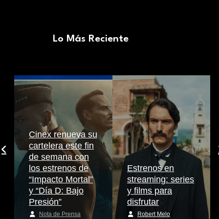
Lo Más Reciente
Cinex renueva su
cartelera este fin
de semana con
los estrenos de
Estrenos en
“Impacto Mortal”
streaming: series
y “Día D: Bajo
y films para
Presión”
disfrutar
Nota de Prensa
Robert Melo