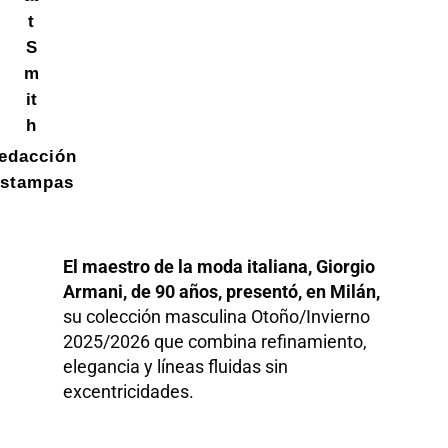
t
S
m
it
h
edacción
stampas
El maestro de la moda italiana, Giorgio
Armani, de 90 años, presentó, en Milán,
su colección masculina Otoño/Invierno
2025/2026 que combina refinamiento,
elegancia y líneas fluidas sin
excentricidades.