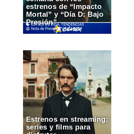
estrenos de “Impacto
Mortal” y “Día D: Bajo
Presión”
ESTILO DE VIDA
,
TENDENCIAS
Nota de Prensa
08/07/2026
Estrenos en streaming:
series y films para