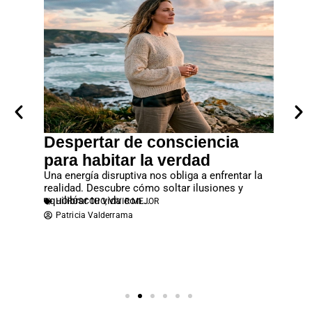
Despertar de consciencia
Cuan
eventos
para habitar la verdad
entre
revista
Una energía disruptiva nos obliga a enfrentar la
El apego
realidad. Descubre cómo soltar ilusiones y
familiar
equilibrar tu vida con...
económic
HORÓSCOPO
,
VIVIR MEJOR
PAREJ
Patricia Valderrama
Atene