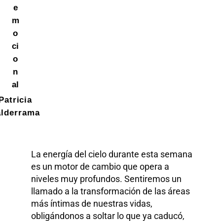
e
m
o
ci
o
n
al
Patricia
alderrama
La energía del cielo durante esta semana
es un motor de cambio que opera a
niveles muy profundos. Sentiremos un
llamado a la transformación de las áreas
más íntimas de nuestras vidas,
obligándonos a soltar lo que ya caducó,