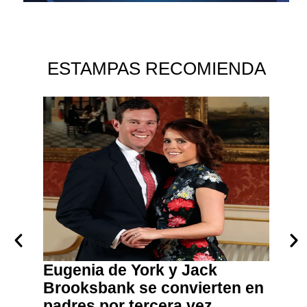
ESTAMPAS RECOMIENDA
a un
Eugenia de York y Jack
Leon
enco
Brooksbank se convierten en
Mari
ltimas
padres por tercera vez
La cita 