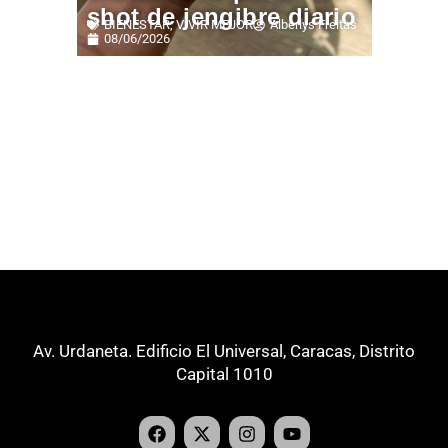
shot de jengibre diario
BIENESTAR
,
VIVIR MEJOR
Alberlys Freitas
08/06/2026
Av. Urdaneta. Edificio El Universal, Caracas, Distrito
Capital 1010