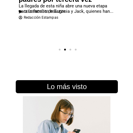
al para
y Letizia
CELEB
La llegada de esta niña abre una nueva etapa
Redac
para la familia de Eugenia y Jack, quienes han...
CELEBRIDADES
,
REALEZA
Redacción Estampas
Lo más visto