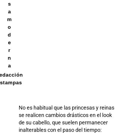
s
a
m
o
d
e
r
n
a
edacción
stampas
No es habitual que las princesas y reinas
se realicen cambios drásticos en el look
de su cabello, que suelen permanecer
inalterables con el paso del tiempo: