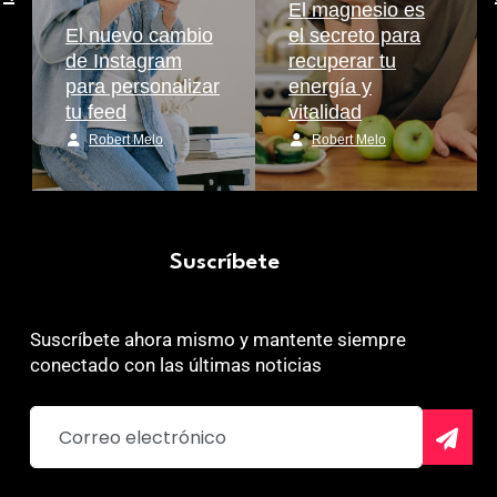
El magnesio es
El nuevo cambio
el secreto para
de Instagram
recuperar tu
para personalizar
energía y
tu feed
vitalidad
Robert Melo
Robert Melo
Suscríbete
Suscríbete ahora mismo y mantente siempre
conectado con las últimas noticias