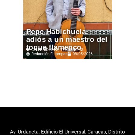
Pepe Habichuela,
adiós a un maestro del
toque flamenco
CELEBRIDADES
,
TENDENCIAS
Redacción Estampas
08/05/2026
Av. Urdaneta. Edificio El Universal, Caracas, Distrito