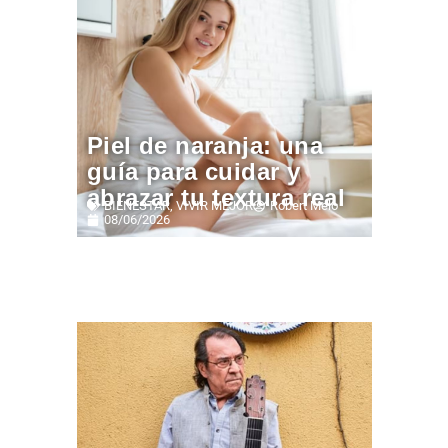
Piel de naranja: una
guía para cuidar y
abrazar tu textura real
BIENESTAR
,
VIVIR MEJOR
Robert Melo
08/06/2026