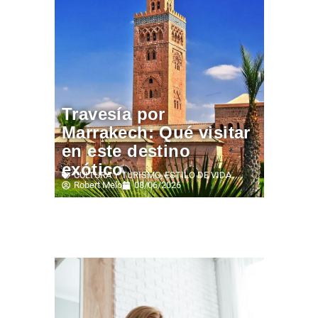
Travesía por
Marrakech: Qué visitar
en este destino
exótico
CULTURA Y TURISMO
,
ESTILO DE VIDA
Robert Melo
08/06/2026