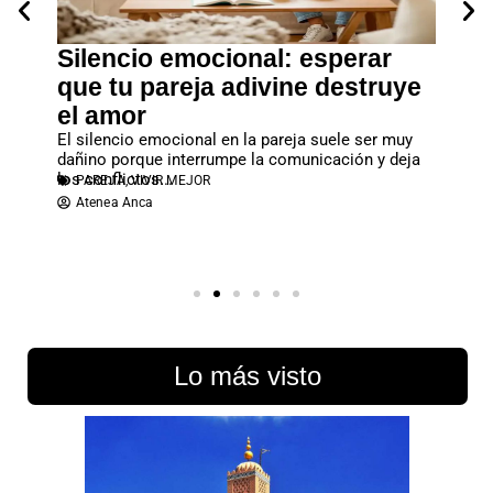
ara
Silencio emocional: esperar
El v
 real
que tu pareja adivine destruye
de t
iel de
el amor
Descubr
bdomen
cuatro 
MASC
El silencio emocional en la pareja suele ser muy
Alberl
dañino porque interrumpe la comunicación y deja
los conflictos...
PAREJA
,
VIVIR MEJOR
Atenea Anca
Lo más visto