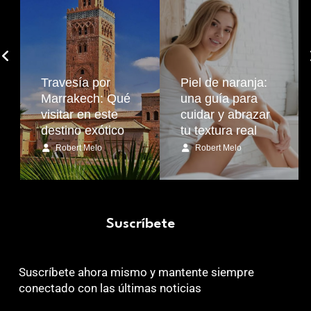
Travesía por
Piel de naranja:
Marrakech: Qué
una guía para
visitar en este
cuidar y abrazar
destino exótico
tu textura real
Robert Melo
Robert Melo
Suscríbete
Suscríbete ahora mismo y mantente siempre
conectado con las últimas noticias