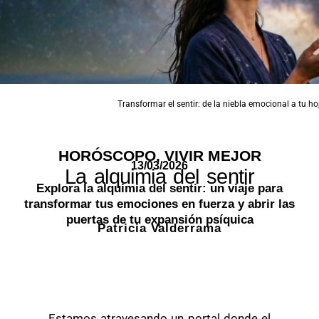
Transformar el sentir: de la niebla emocional a tu ho
HORÓSCOPO
,
VIVIR MEJOR
13/03/2026
La alquimia del sentir
Explora la alquimia del sentir: un viaje para
transformar tus emociones en fuerza y abrir las
puertas de tu expansión psíquica
Patricia Valderrama
Estamos atravesando un portal donde el