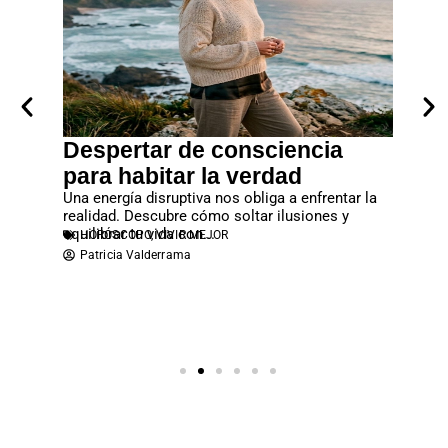
Despertar de consciencia
Cuan
eventos
para habitar la verdad
entre
revista
Una energía disruptiva nos obliga a enfrentar la
El apego
realidad. Descubre cómo soltar ilusiones y
familiar
equilibrar tu vida con...
económic
HORÓSCOPO
,
VIVIR MEJOR
PAREJ
Patricia Valderrama
Atene