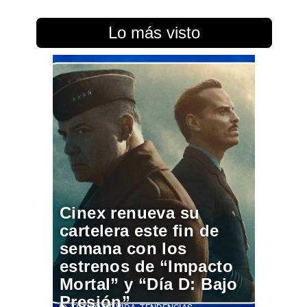
Lo más visto
Cinex renueva su
cartelera este fin de
semana con los
estrenos de “Impacto
Mortal” y “Día D: Bajo
Presión”