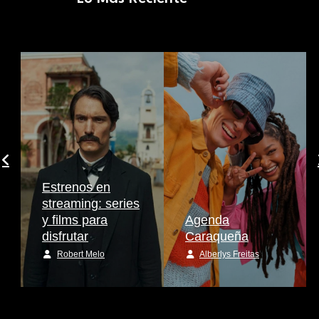
Estrenos en
streaming: series
y films para
Agenda
disfrutar
Caraqueña
Robert Melo
Alberlys Freitas