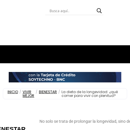
INICIO
/
VIVIR
/
BIENESTAR
/
La dieta de la longevidad: ¿qué
MEJOR
comer para vivir con plenitud?
No solo se trata de prolongar la longevidad, sino d
ENESTAR
,