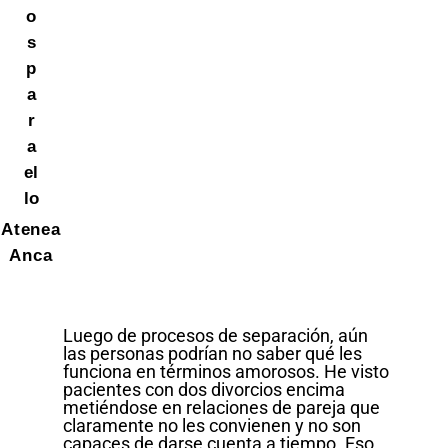
o
s
p
a
r
a
el
lo
Atenea
Anca
Luego de procesos de separación, aún
las personas podrían no saber qué les
funciona en términos amorosos. He visto
pacientes con dos divorcios encima
metiéndose en relaciones de pareja que
claramente no les convienen y no son
capaces de darse cuenta a tiempo. Eso