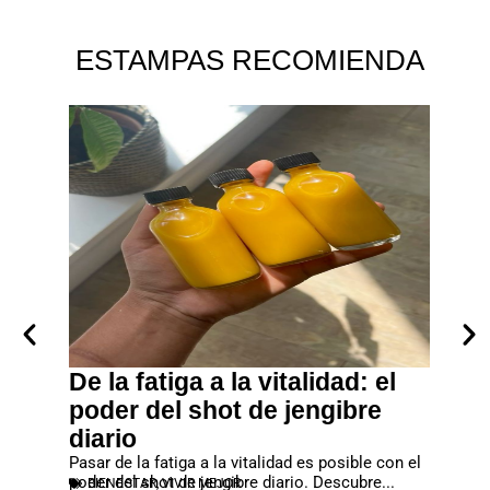
ESTAMPAS RECOMIENDA
to
De la fatiga a la vitalidad: el
Piel 
a y
poder del shot de jengibre
cuida
diario
real
estra
Pasar de la fatiga a la vitalidad es posible con el
Las zon
poder del shot de jengibre diario. Descubre...
de naran
BIENESTAR
,
VIVIR MEJOR