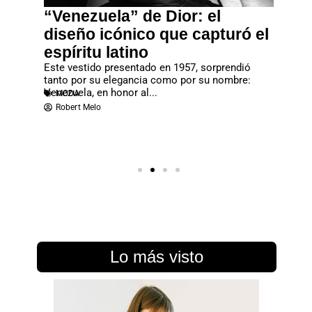
“Venezuela” de Dior: el
John 
vo
diseño icónico que capturó el
gran
espíritu latino
Gala
ilidad
Este vestido presentado en 1957, sorprendió
La Met G
 maximizar
tanto por su elegancia como por su nombre:
una de l
MODA
Venezuela, en honor al...
MODA
Redac
Robert Melo
Lo más visto