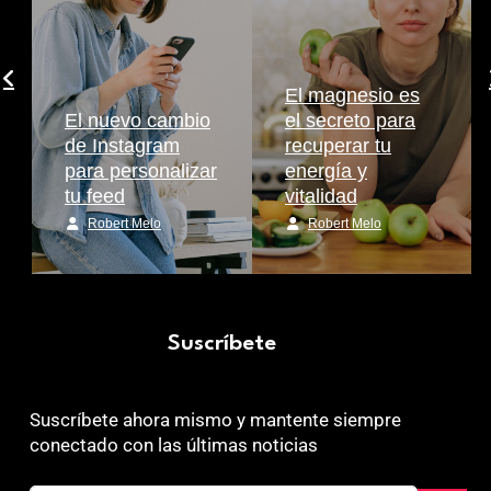
El magnesio es
El nuevo cambio
el secreto para
de Instagram
recuperar tu
para personalizar
energía y
tu feed
vitalidad
Robert Melo
Robert Melo
Suscríbete
Suscríbete ahora mismo y mantente siempre
conectado con las últimas noticias