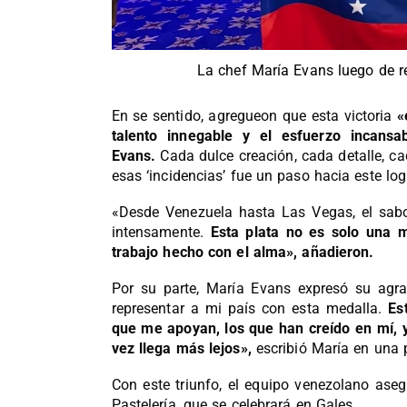
La chef María Evans luego de r
En se sentido, agregueon que esta victoria
«
talento innegable y el esfuerzo incansa
Evans.
Cada dulce creación, cada detalle, c
esas ‘incidencias’ fue un paso hacia este lo
«Desde Venezuela hasta Las Vegas, el sabor
intensamente.
Esta plata no es solo una m
trabajo hecho con el alma», añadieron.
Por su parte, María Evans expresó su agr
representar a mi país con esta medalla.
Es
que me apoyan, los que han creído en mí, 
vez llega más lejos»,
escribió María en una 
Con este triunfo, el equipo venezolano aseg
Pastelería, que se celebrará en Gales.