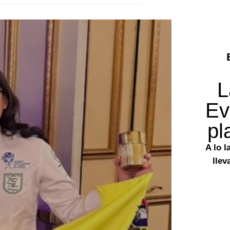
L
Ev
pl
A lo l
llev