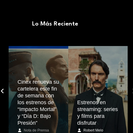
Lo Más Reciente
Cinex renueva su
cartelera este fin
de semana con
los estrenos de
Estrenos en
“Impacto Mortal”
streaming: series
y “Día D: Bajo
y films para
Presión”
disfrutar
Nota de Prensa
Robert Melo