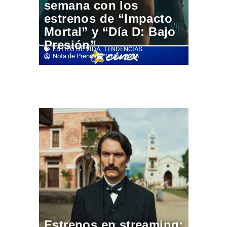
semana con los
estrenos de “Impacto
Mortal” y “Día D: Bajo
Presión”
ESTILO DE VIDA
,
TENDENCIAS
Nota de Prensa
08/07/2026
Estrenos en streaming: