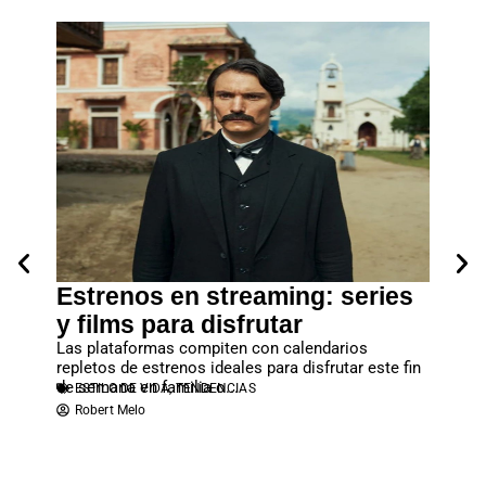
a
Estrenos en streaming: series
Lanz
y films para disfrutar
debe
al” y
Las plataformas compiten con calendarios
No deje
repletos de estrenos ideales para disfrutar este fin
que se c
de semana en familia o...
reprodu
ESTILO DE VIDA
,
TENDENCIAS
ESTIL
y
Robert Melo
Rober
rgada