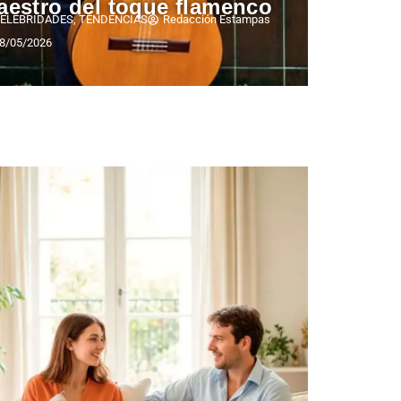
aestro del toque flamenco
ELEBRIDADES
,
TENDENCIAS
Redacción Estampas
8/05/2026