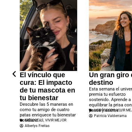
El vínculo que
Un gran giro 
cura: El impacto
destino
de tu mascota en
Esta semana el unive
premia tu esfuerzo
tu bienestar
sostenido. Aprende a
or
Descubre las 5 maneras en
equilibrar la prisa con
como tu amigo de cuatro
pausa y asume...
HORÓSCOPO
,
VIVIR ME
la
patas enriquece tu bienestar
Patricia Valderrama
ino
cotidiano...
MASCOTAS
,
VIVIR MEJOR
Alberlys Freitas