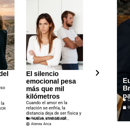
del
El silencio
Silencio
Eu
emocional pesa
emocional:
B
rso
más que mil
esperar qu
pa
kilómetros
pareja adiv
C
Cuando el amor en la
destruye e
 la
0
relación se enfría, la
JOR
El silencio emocio
distancia deja de ser física y
pareja suele ser 
se vuelve emocional...
PAREJA
,
VIVIR MEJOR
porque interrumpe
Atenea Anca
comunicación y de