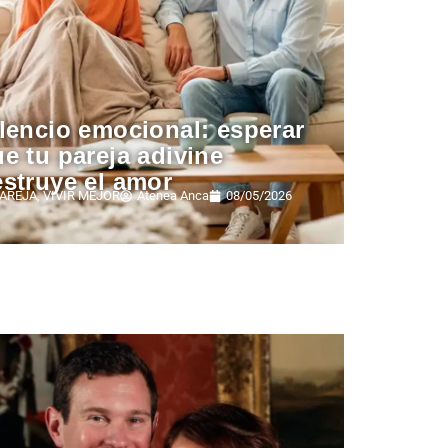
lencio emocional: esperar
e tu pareja adivine
struye el amor
AREJA
,
VIVIR MEJOR
Atenea Anca
08/05/2026