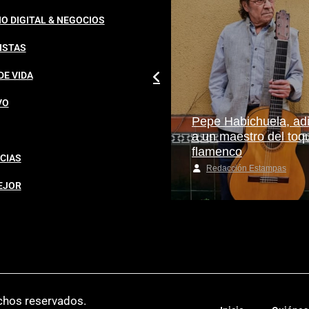
O DIGITAL & NEGOCIOS
ISTAS
DE VIDA
VO
Cuidado de la piel: el
Pepe Habichuela, ad
secreto del eje ‘gut-skin’
a un maestro del toq
que cambia tu rostro
flamenco
CIAS
Alberlys Freitas
Redacción Estampas
EJOR
chos reservados.