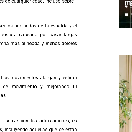
es de cualquier edad, incluso sobre
m
C
.
0
sculos profundos de la espalda y el
 postura causada por pasar largas
lumna más alineada y menos dolores
Los movimientos alargan y estiran
o de movimiento y mejorando tu
das.
r suave con las articulaciones, es
s, incluyendo aquellas que se están