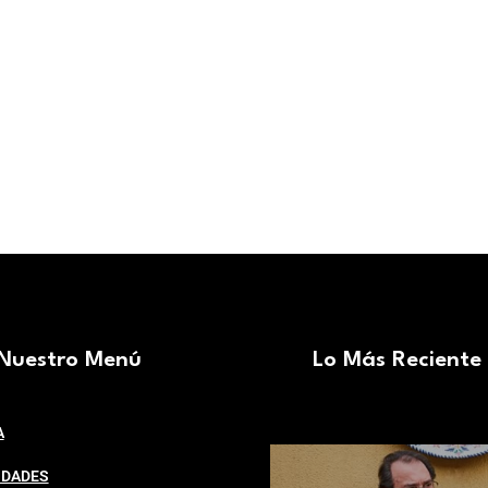
conflictos...
PAREJA
,
VIVIR ME
Atenea Anca
Nuestro Menú
Lo Más Reciente
A
IDADES