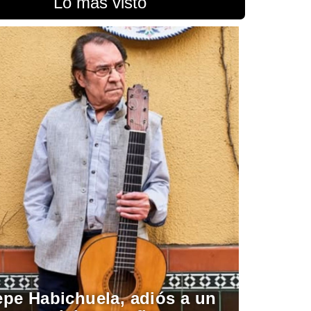
Lo más visto
pe Habichuela, adiós a un