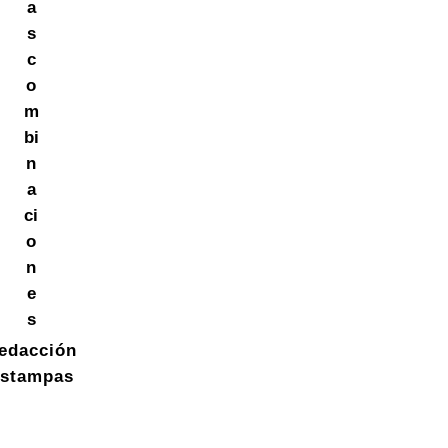
a
s
c
o
m
bi
n
a
ci
o
n
e
s
edacción
stampas