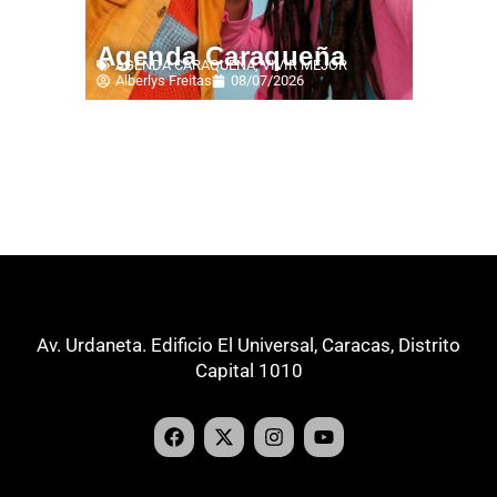
Agenda Caraqueña
AGENDA CARAQUEÑA
,
VIVIR MEJOR
Alberlys Freitas
08/07/2026
Av. Urdaneta. Edificio El Universal, Caracas, Distrito
Capital 1010