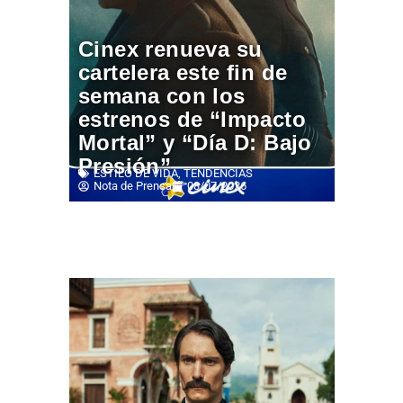
Cinex renueva su
cartelera este fin de
semana con los
estrenos de “Impacto
Mortal” y “Día D: Bajo
Presión”
ESTILO DE VIDA
,
TENDENCIAS
Nota de Prensa
08/07/2026