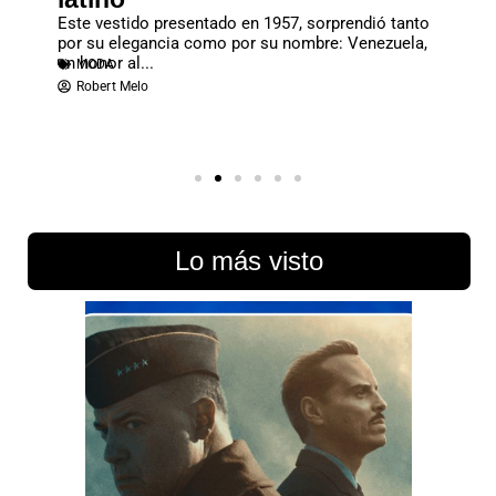
7, sorprendió tanto
La Met Gala 2027 girará en torno a John Gallian
nombre: Venezuela,
una de las figuras más influyentes y polémicas.
MODA
,
TENDENCIAS
Redacción Estampas
Lo más visto