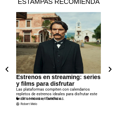
ESTAMPAS RECOMIENDA
era
Estrenos en streaming: series
Lanz
los
y films para disfrutar
debes
rtal”
Las plataformas compiten con calendarios
No deje
repletos de estrenos ideales para disfrutar este
que se c
fin de semana en familia o...
reproduc
ESTILO DE VIDA
,
TENDENCIAS
ESTILO
ias y
Robert Melo
Robert
n cargada