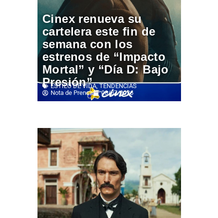
Cinex renueva su
cartelera este fin de
semana con los
estrenos de “Impacto
Mortal” y “Día D: Bajo
Presión”
ESTILO DE VIDA
,
TENDENCIAS
Nota de Prensa
08/07/2026