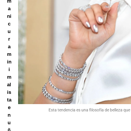
m
a
ni
c
u
r
a
m
in
i
m
al
is
ta
e
Esta tendencia es una filosofía de belleza que 
n
u
ñ