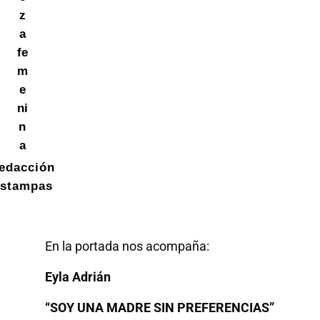
z
a
fe
m
e
ni
n
a
edacción
stampas
En la portada nos acompaña:
Eyla Adrián
“SOY UNA MADRE SIN PREFERENCIAS”