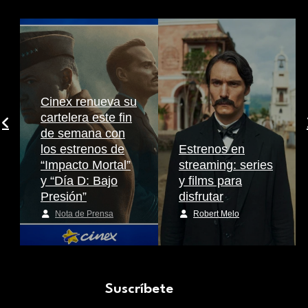
Cinex renueva su
cartelera este fin
de semana con
los estrenos de
Estrenos en
“Impacto Mortal”
streaming: series
y “Día D: Bajo
y films para
Presión”
disfrutar
Nota de Prensa
Robert Melo
Suscríbete