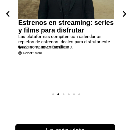
era
Estrenos en streaming: series
Lanz
los
y films para disfrutar
debes
rtal”
Las plataformas compiten con calendarios
No deje
repletos de estrenos ideales para disfrutar este
que se c
fin de semana en familia o...
reproduc
ESTILO DE VIDA
,
TENDENCIAS
ESTILO
ias y
Robert Melo
Robert
n cargada