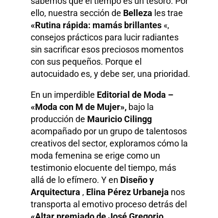
sabemos que el tiempo es un tesoro. Por
ello, nuestra sección de
Belleza
les trae
«Rutina rápida: mamás brillantes
«,
consejos prácticos para lucir radiantes
sin sacrificar esos preciosos momentos
con sus pequeños. Porque el
autocuidado es, y debe ser, una prioridad.
En un imperdible
Editorial de Moda –
«Moda con M de Mujer»,
bajo la
producción de
Mauricio Cilingg
acompañado por un grupo de talentosos
creativos del sector, exploramos cómo la
moda femenina se erige como un
testimonio elocuente del tiempo, más
allá de lo efímero. Y en
Diseño y
Arquitectura
,
Elina Pérez Urbaneja
nos
transporta al emotivo proceso detrás del
«Altar premiado de José Gregorio