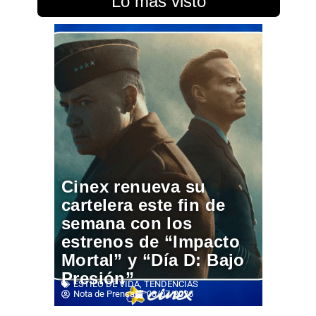
Lo más visto
Cinex renueva su
cartelera este fin de
semana con los
estrenos de “Impacto
Mortal” y “Día D: Bajo
Presión”
ESTILO DE VIDA
,
TENDENCIAS
Nota de Prensa
08/07/2026