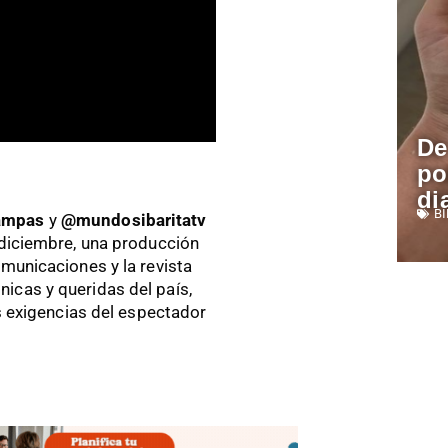
De
po
di
B
ampas
y
@mundosibaritatv
e diciembre, una producción
omunicaciones y la revista
icas y queridas del país,
as exigencias del espectador