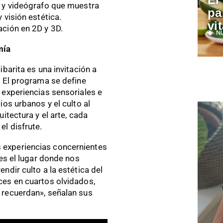
r y videógrafo que muestra
pa
 visión estética.
vi
ación en 2D y 3D.
N
mía
ibarita es una invitación a
. El programa se define
 experiencias sensoriales e
ios urbanos y el culto al
itectura y el arte, cada
el disfrute.
 experiencias concernientes
 es el lugar donde nos
ndir culto a la estética del
ces en cuartos olvidados,
 recuerdan», señalan sus