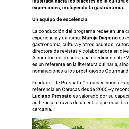
inusitada hacia los placeres de la cultura 
expresiones, incluyendo la gastronomía.
Un equipo de excelencia
La conducción del programa recae en una c
experiencia y carisma:
Maruja Dagnino
es es
gastronomía, cultura y otros asuntos. Autora
directora de revistas y colaboradora en div
Alimentos del deseo», una coedición entre 
es un referente en la literatura culinaria, si
nominaciones a los prestigiosos Gourman
Fundador de Pressato Comunicaciones —ag
referencia en Caracas desde 2005—y recono
Luciano Pressato
es valorado por su capac
audiencia a través de un estilo que equilibra 
cercanía.