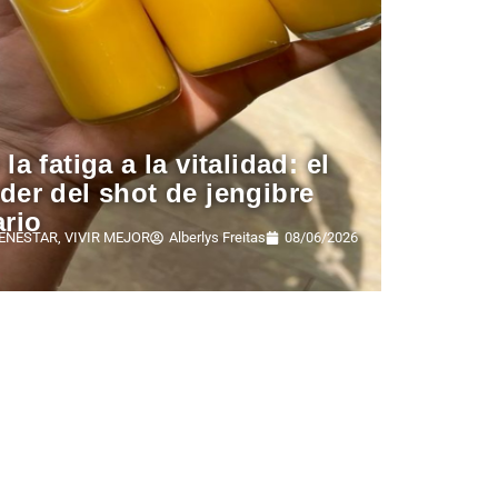
 la fatiga a la vitalidad: el
der del shot de jengibre
ario
IENESTAR
,
VIVIR MEJOR
Alberlys Freitas
08/06/2026