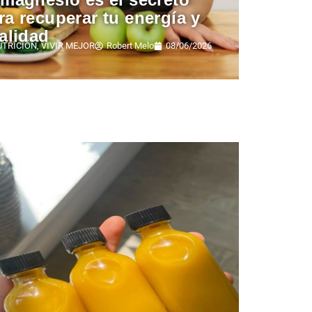
ra recuperar tu energía y
talidad
UTRICIÓN
,
VIVIR MEJOR
Robert Melo
08/06/2026