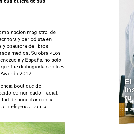
en cualquiera de sus
ombinación magistral de
critora y periodista en
 y coautora de libros,
ersos medios. Su obra «Los
Venezuela y España, no solo
no que fue distinguida con tres
d Awards 2017.
El
encia boutique de
In
cido comunicador radial,
tu
idad de conectar con la
E
la inteligencia con la
08