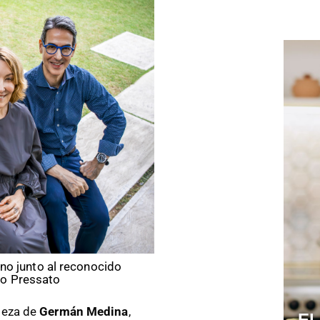
ino junto al reconocido
no Pressato
ileza de
Germán Medina
,
El