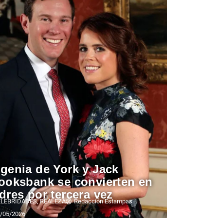
genia de York y Jack
ooksbank se convierten en
dres por tercera vez
ELEBRIDADES
,
REALEZA
Redacción Estampas
/05/2026