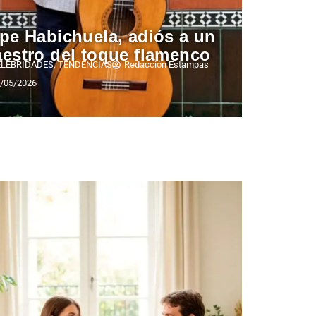
pe Habichuela, adiós a un
estro del toque flamenco
ELEBRIDADES
,
TENDENCIAS
Redacción Estampas
/05/2026