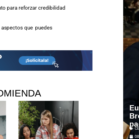
to para reforzar credibilidad
os aspectos que puedes
OMIENDA
Eu
Br
pa
C
08