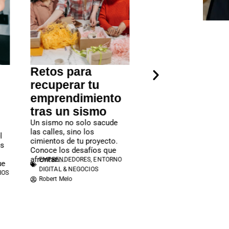
Retos para
Finanzas en
recuperar tu
emergencia:
emprendimiento
jerarquizar,
tras un sismo
planificar y
​Un sismo no solo sacude
cuidar el fond
las calles, sino los
l
Tomar decisiones
cimientos de tu proyecto.
es
conscientes es un pas
Conoce los desafíos que
clave evitar contraer d
afrontan...
EMPRENDEDORES
,
ENTORNO
ue
innecesarias y mantene
DIGITAL & NEGOCIOS
estabilidad financiera...
IOS
ENTORNO DIGITAL & NE
Robert Melo
Robert Melo