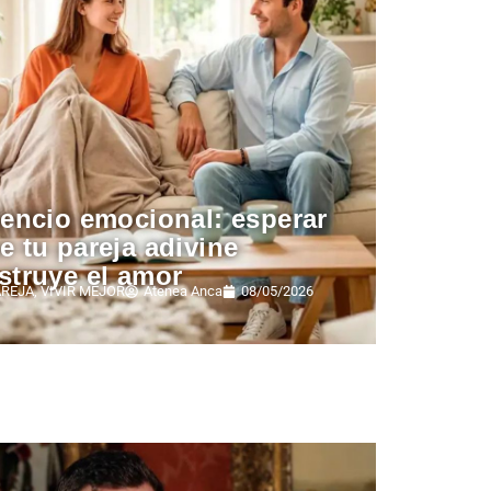
lencio emocional: esperar
e tu pareja adivine
struye el amor
AREJA
,
VIVIR MEJOR
Atenea Anca
08/05/2026