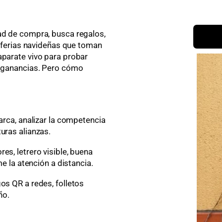
ad de compra, busca regalos,
as ferias navideñas que toman
aparate vivo para probar
s ganancias. Pero cómo
marca, analizar la competencia
uras alianzas.
es, letrero visible, buena
me la atención a distancia.
os QR a redes, folletos
ño.