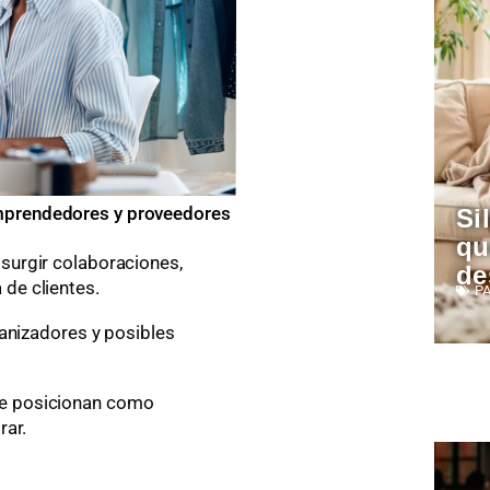
emprendedores y proveedores
Si
qu
urgir colaboraciones,
de
de clientes.
P
anizadores y posibles
: te posicionan como
rar.