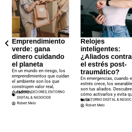
Emprendimiento
Relojes
verde: gana
inteligentes:
dinero cuidando
¿Aliados contra
el planeta
el estrés post-
En un mundo en riesgo, los
traumático?
emprendimientos que cuidan
En emergencias, cuando e
el ambiente son los que
estrés crece, los wearabl
construyen valor real,
son tus aliados. Descubre
duradero...
EMPRENDEDORES
,
ENTORNO
cómo activarlos y evita q
DIGITAL & NEGOCIOS
esta...
ENTORNO DIGITAL & NEGOC
Robert Melo
Robert Melo