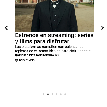
era
Estrenos en streaming: series
Lanz
los
y films para disfrutar
debes
rtal”
Las plataformas compiten con calendarios
No deje
repletos de estrenos ideales para disfrutar este
que se c
fin de semana en familia o...
reproduc
ESTILO DE VIDA
,
TENDENCIAS
ESTILO
ias y
Robert Melo
Robert
n cargada