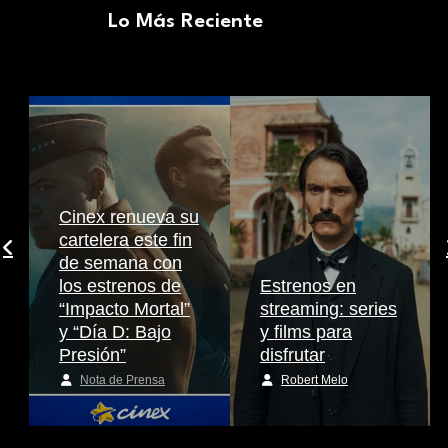
Lo Más Reciente
Cinex renueva su
cartelera este fin
de semana con
los estrenos de
Estrenos en
“Impacto Mortal”
streaming: series
y “Día D: Bajo
y films para
Presión”
disfrutar
Nota de Prensa
Robert Melo