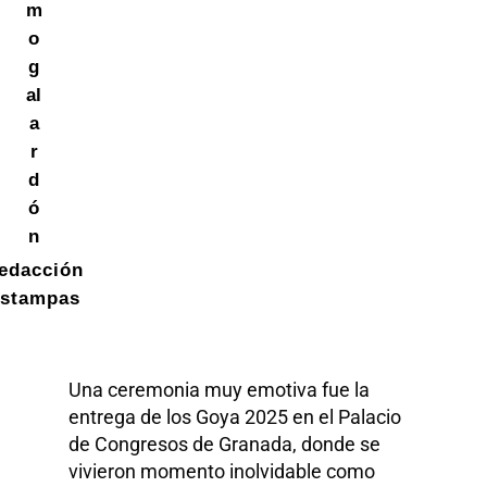
m
o
g
al
a
r
d
ó
n
edacción
stampas
Una ceremonia muy emotiva fue la
entrega de los Goya 2025 en el Palacio
de Congresos de Granada, donde se
vivieron momento inolvidable como