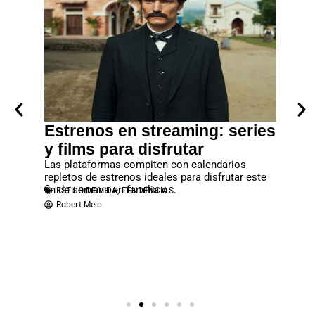
era
Estrenos en streaming: series
Lanz
los
y films para disfrutar
debes
rtal”
Las plataformas compiten con calendarios
No deje
repletos de estrenos ideales para disfrutar este
que se c
fin de semana en familia o...
reproduc
ESTILO DE VIDA
,
TENDENCIAS
ESTILO
ias y
Robert Melo
Robert
n cargada