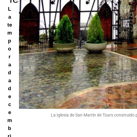
L
a
te
m
p
o
r
a
d
a
d
e
c
e
La Iglesia de San Martín de Tours construido
m
b
ri