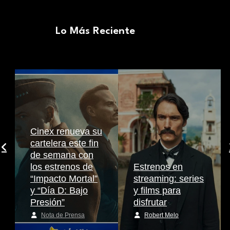
Lo Más Reciente
Cinex renueva su
cartelera este fin
de semana con
los estrenos de
Estrenos en
“Impacto Mortal”
streaming: series
y “Día D: Bajo
y films para
Presión”
disfrutar
Nota de Prensa
Robert Melo