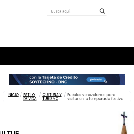
INICIO
/
ESTILO
/
CULTURA Y
/
Pueblos venezolanos para
DE VIDA
TURISMO
visitar en la temporada festiva
ULTURA