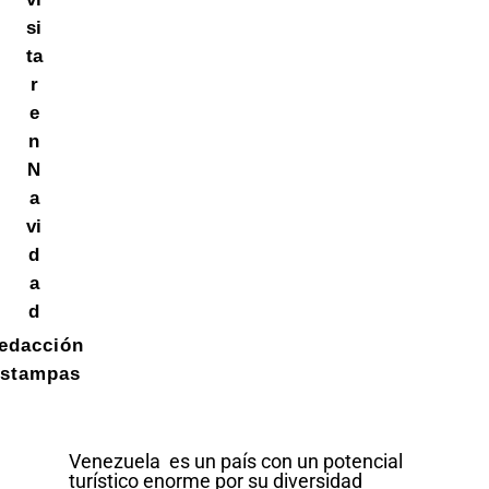
si
ta
r
e
n
N
a
vi
d
a
d
edacción
stampas
Venezuela es un país con un potencial
turístico enorme por su diversidad