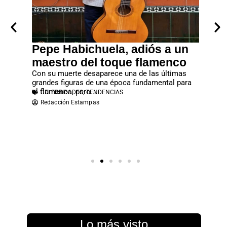
: Qué
Pepe Habichuela, adiós a un
Sofá 
xótico
maestro del toque flamenco
elega
siempre
Con su muerte desaparece una de las últimas
sala
nvitamos
grandes figuras de una época fundamental para
Un sofá 
el flamenco, pero...
CELEBRIDADES
,
TENDENCIAS
lograr u
Redacción Estampas
Descubr
DISEÑ
Redac
Lo más visto