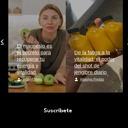
El magnesio es
el secreto para
De la fatiga a la
recuperar tu
vitalidad: el poder
energía y
del shot de
vitalidad
jengibre diario
Robert Melo
Alberlys Freitas
Suscríbete