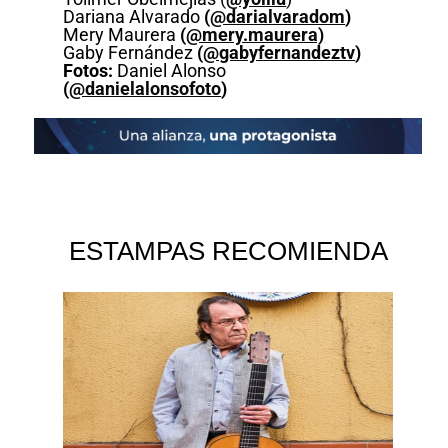
Dariana Alvarado
(
@darialvaradom
)
Mery Maurera
(
@mery.maurera)
Gaby Fernández
(
@gabyfernandeztv
)
Fotos:
Daniel Alonso
(
@danielalonsofoto
)
ESTAMPAS RECOMIENDA