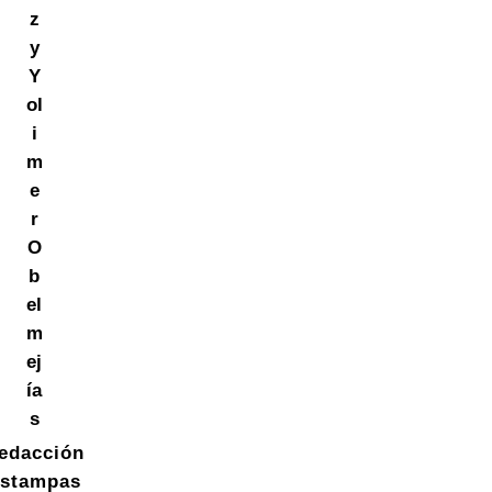
z
y
Y
ol
i
m
e
r
O
b
el
m
ej
ía
s
edacción
stampas