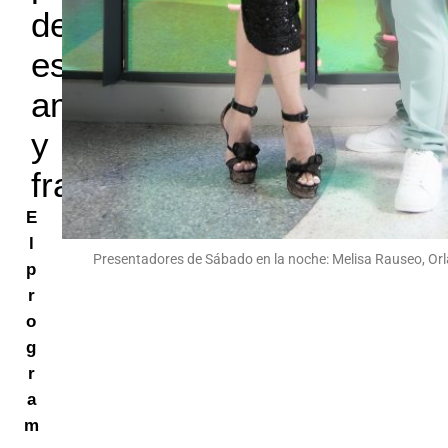
de
espectáculos
ameno
y
franco
E
l
Presentadores de Sábado en la noche: Melisa Rauseo, Orl
p
r
o
g
r
a
m