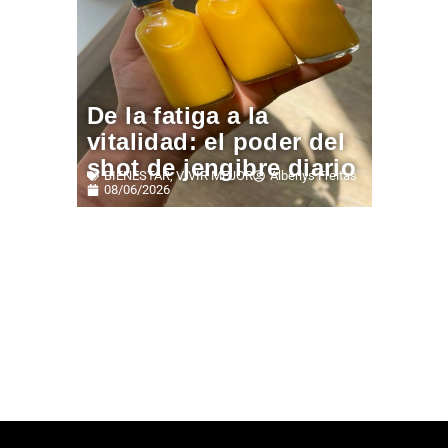
De la fatiga a la
vitalidad: el poder del
shot de jengibre diario
BIENESTAR
,
VIVIR MEJOR
Alberlys Freitas
08/06/2026