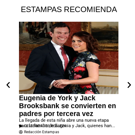
ESTAMPAS RECOMIENDA
a un
Eugenia de York y Jack
Leon
enco
Brooksbank se convierten en
Mari
ltimas
padres por tercera vez
La cita 
al para
y Letizia
CELEB
La llegada de esta niña abre una nueva etapa
Redac
para la familia de Eugenia y Jack, quienes han...
CELEBRIDADES
,
REALEZA
Redacción Estampas