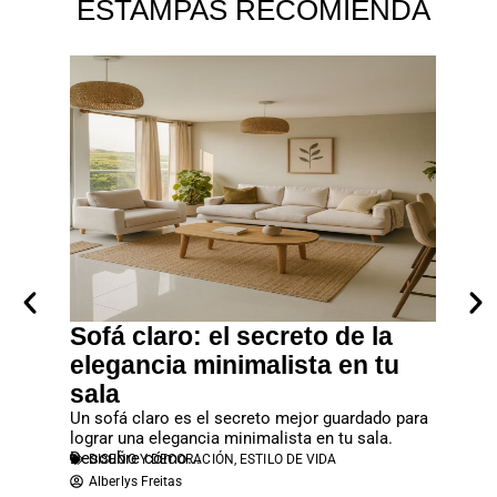
ESTAMPAS RECOMIENDA
: Qué
Sofá claro: el secreto de la
Exqu
xótico
elegancia minimalista en tu
Prepara 
de sabor
siempre
sala
y perfec
GAST
nvitamos
Un sofá claro es el secreto mejor guardado para
Redac
lograr una elegancia minimalista en tu sala.
Descubre cómo...
DISEÑO Y DECORACIÓN
,
ESTILO DE VIDA
Alberlys Freitas