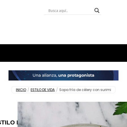
INICIO
/
ESTILO DE VIDA
/
Sopa fría de célery con surimi
STILO DE