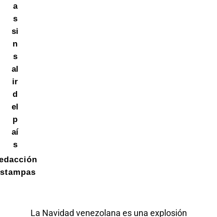
a
s
si
n
s
al
ir
d
el
p
aí
s
edacción
stampas
La Navidad venezolana es una explosión