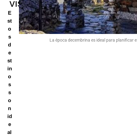
visitar
E
st
o
s
La época decembrina es ideal para planificar 
d
e
st
in
o
s
s
o
n
id
e
al