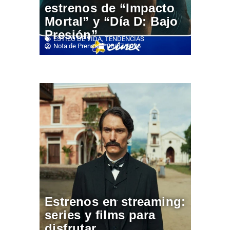
estrenos de “Impacto
Mortal” y “Día D: Bajo
Presión”
ESTILO DE VIDA
,
TENDENCIAS
Nota de Prensa
08/07/2026
Estrenos en streaming:
series y films para
disfrutar