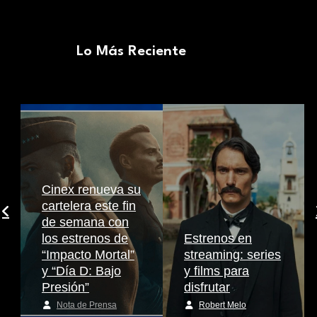
Lo Más Reciente
Cinex renueva su
cartelera este fin
de semana con
los estrenos de
Estrenos en
“Impacto Mortal”
streaming: series
y “Día D: Bajo
y films para
Presión”
disfrutar
Nota de Prensa
Robert Melo