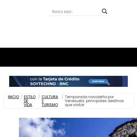
INICIO
/
ESTILO
/
CULTURA
/
Temporada navideña por
DE
Y
Venezuela: principales destinos
VIDA
TURISMO
que visitar