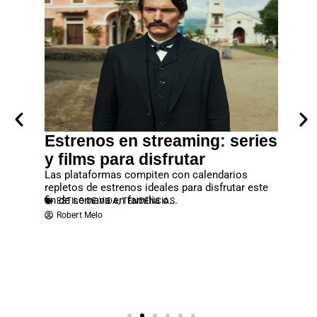
era
Estrenos en streaming: series
Lanz
los
y films para disfrutar
debes
rtal”
Las plataformas compiten con calendarios
No deje
repletos de estrenos ideales para disfrutar este
que se c
fin de semana en familia o...
reproduc
ESTILO DE VIDA
,
TENDENCIAS
ESTILO
ias y
Robert Melo
Robert
n cargada