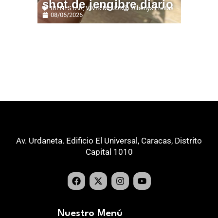
shot de jengibre diario
BIENESTAR
,
VIVIR MEJOR
Alberlys Freitas
08/06/2026
Av. Urdaneta. Edificio El Universal, Caracas, Distrito
Capital 1010
Nuestro Menú