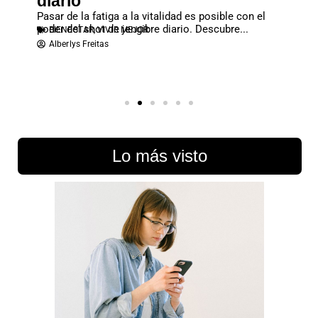
diario
eficios
naranja
Pasar de la fatiga a la vitalidad es posible con el
y...
BIENE
poder del shot de jengibre diario. Descubre...
BIENESTAR
,
VIVIR MEJOR
Rober
Alberlys Freitas
Lo más visto