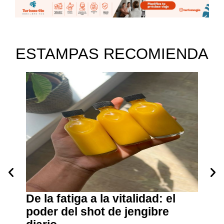
ESTAMPAS RECOMIENDA
para
De la fatiga a la vitalidad: el
Piel
lidad
poder del shot de jengibre
cuid
ra
Las zon