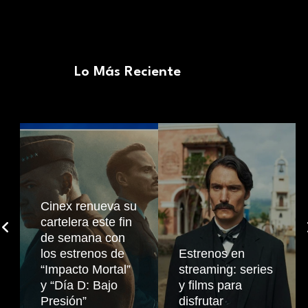
Lo Más Reciente
Cinex renueva su
cartelera este fin
de semana con
los estrenos de
Estrenos en
“Impacto Mortal”
streaming: series
y “Día D: Bajo
y films para
Presión”
disfrutar