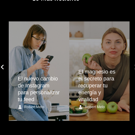
El magnesio es
El nuevo cambio
el secreto para
de Instagram
recuperar tu
para personalizar
energía y
tu feed
vitalidad
Robert Melo
Robert Melo