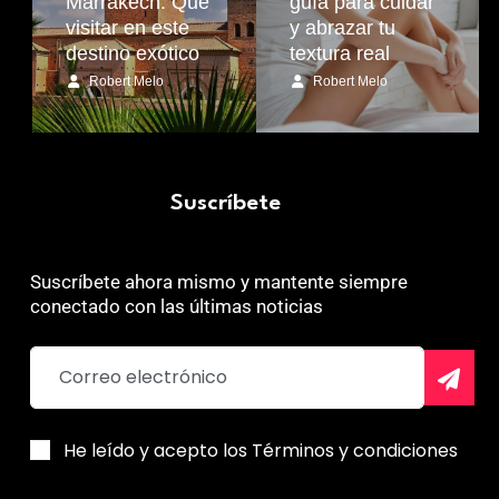
Marrakech: Qué
guía para cuidar
visitar en este
y abrazar tu
destino exótico
textura real
Robert Melo
Robert Melo
Suscríbete
Suscríbete ahora mismo y mantente siempre
conectado con las últimas noticias
He leído y acepto los Términos y condiciones