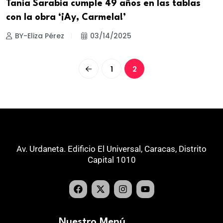
Tania Sarabia cumple 49 años en las tablas
con la obra ‘¡Ay, Carmela!’
BY-Eliza Pérez
03/14/2025
1
2
Av. Urdaneta. Edificio El Universal, Caracas, Distrito
Capital 1010
Nuestro Menú